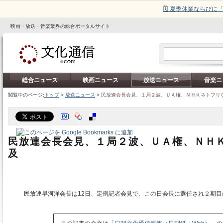
🗓️ 夏季休業ならび
映画・放送・音楽業界の総合ポータルサイト
総合ニュース
映画ニュース
放送ニュース
音楽ニ
閲覧中のページ:
トップ
>
放送ニュース
>
民放連会長会見、１局２波、ＵＡ権、ＮＨＫネトフリ
民放連会長会見、１局２波、ＵＡ権、ＮＨ
及
民放連早河洋会長は12日、定例記者会見で、この日会長に選任され２期目