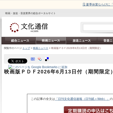
🗓️ 夏季休業ならび
映画・放送・音楽業界の総合ポータルサイト
総合ニュース
映画ニュース
放送ニュース
音楽ニ
閲覧中のページ:
トップ
>
映画ニュース
>
映画版ＰＤＦ2026年6月13日付（期間限定）
映画版ＰＤＦ2026年6月13日付（期間限定
この記事の全文は
「日刊文化通信速報（日刊紙＋Web）」
の