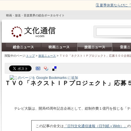
🗓️ 夏季休業ならび
映画・放送・音楽業界の総合ポータルサイト
総合ニュース
映画ニュース
放送ニュース
音楽ニ
閲覧中のページ:
トップ
>
放送ニュース
>
ＴＶＯ「ネクストＩＰプロジェクト」応募５００企画
ＴＶＯ「ネクストＩＰプロジェクト」応募
テレビ大阪は、開局45周年記念企画として、総制作費１億円を投じる「テ
この記事の全文は
「日刊文化通信速報（日刊紙＋Web）」
の