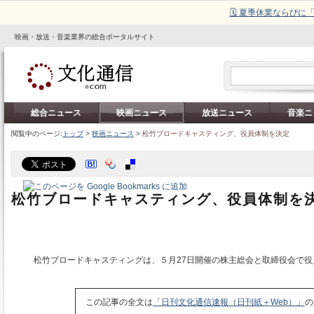
🗓️ 夏季休業ならび
映画・放送・音楽業界の総合ポータルサイト
総合ニュース
映画ニュース
放送ニュース
音楽ニ
閲覧中のページ:
トップ
>
映画ニュース
>
松竹ブロードキャスティング、役員体制を決定
松竹ブロードキャスティング、役員体制を
松竹ブロードキャスティングは、５月27日開催の株主総会と取締役会で役
この記事の全文は
「日刊文化通信速報（日刊紙＋Web）」
の