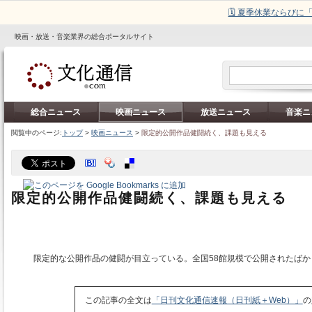
🗓️ 夏季休業ならび
映画・放送・音楽業界の総合ポータルサイト
総合ニュース
映画ニュース
放送ニュース
音楽ニ
閲覧中のページ:
トップ
>
映画ニュース
>
限定的公開作品健闘続く、課題も見える
限定的公開作品健闘続く、課題も見える
限定的な公開作品の健闘が目立っている。全国58館規模で公開されたばか
この記事の全文は
「日刊文化通信速報（日刊紙＋Web）」
の