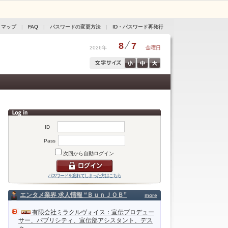
トマップ
|
FAQ
|
パスワードの変更方法
|
ID・パスワード再発行
8
7
2026年
金曜日
ID
Pass
次回から自動ログイン
パスワードを忘れてしまった方はこちら
エンタメ業界 求人情報 “ＢｕｎＪＯＢ”
more
有限会社ミラクルヴォイス：宣伝プロデュー
サー、パブリシティ、宣伝部アシスタント、デス