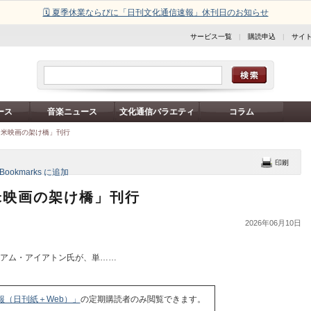
🗓️ 夏季休業ならびに「日刊文化通信速報」休刊日のお知らせ
サービス一覧
|
購読申込
|
サイ
ース
音楽ニュース
文化通信バラエティ
コラム
日米映画の架け橋」刊行
米映画の架け橋」刊行
2026年06月10日
リアム・アイアトン氏が、単……
報（日刊紙＋Web）」
の定期購読者のみ閲覧できます。