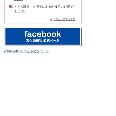
ＮＨＫ職員、出演者による性被害の影響でＰ
ＴＳＤに
10位まで表示する
@bunkatsushin からのツイート