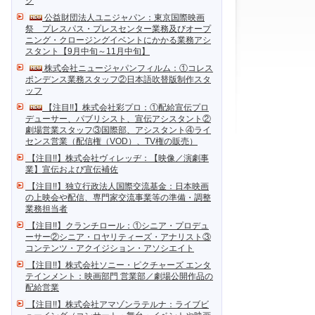
ク
公益財団法人ユニジャパン：東京国際映画
祭 プレスパス・プレスセンター業務及びオープ
ニング・クロージングイベントにかかる業務アシ
スタント【9月中旬～11月中旬】
株式会社ニュージャパンフィルム：①コレス
ポンデンス業務スタッフ②日本語吹替版制作スタ
ッフ
【注目!!】株式会社彩プロ：①配給宣伝プロ
デューサー、パブリシスト、宣伝アシスタント②
劇場営業スタッフ③国際部、アシスタント④ライ
センス営業（配信権（VOD）、TV権の販売）
【注目!!】株式会社ヴィレッヂ：【映像／演劇事
業】宣伝および宣伝補佐
【注目!!】独立行政法人国際交流基金：日本映画
の上映会や配信、専門家交流事業等の準備・調整
業務担当者
【注目!!】クランチロール：①シニア・プロデュ
ーサー②シニア・ロヤリティーズ・アナリスト③
コンテンツ・アクイジション・アソシエイト
【注目!!】株式会社ソニー・ピクチャーズ エンタ
テインメント：映画部門 営業部／劇場公開作品の
配給営業
【注目!!】株式会社アマゾンラテルナ：ライブビ