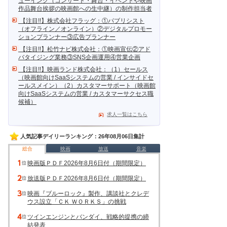
ューイング（コンサート・舞台・イベントや映画
作品舞台挨拶の映画館への生中継）の制作担当者
【注目!!】株式会社フラッグ：①パブリシスト
（オフライン／オンライン）②デジタルプロモー
ションプランナー③広告プランナー
【注目!!】松竹ナビ株式会社：①映画宣伝②アド
バタイジング業務③SNS企画運用④営業企画
【注目!!】映画ランド株式会社：（1）セールス
（映画館向けSaaSシステムの営業 / インサイドセ
ールスメイン）（2）カスタマーサポート（映画館
向けSaaSシステムの営業 / カスタマーサクセス職
候補）
求人一覧はこちら
人気記事デイリーランキング：26年08月06日集計
総合
映画
放送
音楽
映画版ＰＤＦ2026年8月6日付（期間限定）
放送版ＰＤＦ2026年8月6日付（期間限定）
映画『ブルーロック』製作、講談社とクレデ
ウス設立「ＣＫ ＷＯＲＫＳ」の挑戦
ツインエンジンとバンダイ、戦略的提携の締
結発表