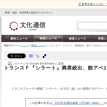
🗓️ 夏季休業ならび
映画・放送・音楽業界の総合ポータルサイト
総合ニュース
映画ニュース
放送ニュース
音楽ニ
閲覧中のページ:
トップ
>
映画ニュース
>
トランスＦ『シラート』満席続出、館アベ1位大ヒッ
トランスＦ『シラート』満席続出、館アベ
トランスフォーマー配給『シラート』が５日（金）から新宿ピカデリー、
この記事の全文は
「日刊文化通信速報（日刊紙＋Web）」
の