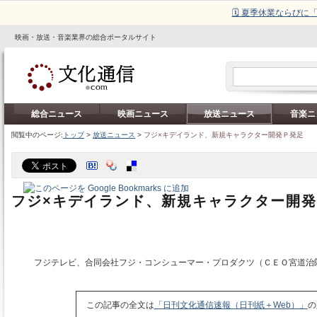
🗓️ 夏季休業ならび
映画・放送・音楽業界の総合ポータルサイト
総合ニュース
映画ニュース
放送ニュース
音楽ニ
閲覧中のページ:
トップ
>
放送ニュース
>
フジ×キデイランド、新規キャラクター開発Ｐ発足
フジ×キデイランド、新規キャラクター開
フジテレビ、合同会社フジ・コンシューマー・プロダクツ（ＣＥＯ宮道治
この記事の全文は
「日刊文化通信速報（日刊紙＋Web）」
の