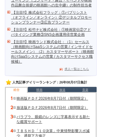
ューイング（コンサート・舞台・イベントや映画
作品舞台挨拶の映画館への生中継）の制作担当者
【注目!!】株式会社フラッグ：①パブリシスト
（オフライン／オンライン）②デジタルプロモー
ションプランナー③広告プランナー
【注目!!】松竹ナビ株式会社：①映画宣伝②アド
バタイジング業務③SNS企画運用④営業企画
【注目!!】映画ランド株式会社：（1）セールス
（映画館向けSaaSシステムの営業 / インサイドセ
ールスメイン）（2）カスタマーサポート（映画館
向けSaaSシステムの営業 / カスタマーサクセス職
候補）
求人一覧はこちら
人気記事デイリーランキング：26年08月07日集計
総合
映画
放送
音楽
映画版ＰＤＦ2026年8月7日付（期間限定）
放送版ＰＤＦ2026年8月7日付（期間限定）
パラブラ、眼鏡のレンズに字幕表示する新た
な鑑賞サポート
ＴＢＳＨＤ「１Ｑ決算」中東情勢影響スポ減
少、通期下方修正