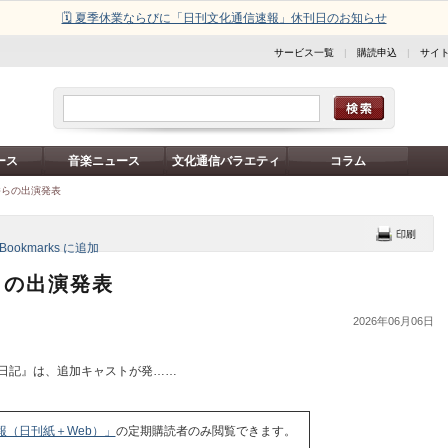
🗓️ 夏季休業ならびに「日刊文化通信速報」休刊日のお知らせ
サービス一覧
|
購読申込
|
サイ
ース
音楽ニュース
文化通信バラエティ
コラム
香らの出演発表
らの出演発表
2026年06月06日
日記』は、追加キャストが発……
報（日刊紙＋Web）」
の定期購読者のみ閲覧できます。