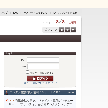
トマップ
|
FAQ
|
パスワードの変更方法
|
ID・パスワード再発行
8
8
2026年
土曜日
ID
Pass
次回から自動ログイン
パスワードを忘れてしまった方はこちら
エンタメ業界 求人情報 “ＢｕｎＪＯＢ”
more
有限会社ミラクルヴォイス：宣伝プロデュー
サー、パブリシティ、宣伝部アシスタント、デス