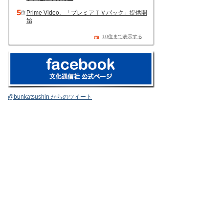
Prime Video、「プレミアＴＶパック」提供開
始
10位まで表示する
@bunkatsushin からのツイート