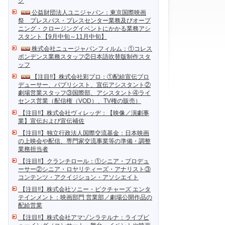
ク
公益財団法人ユニジャパン：東京国際映画
祭 プレスパス・プレスセンター業務及びオープ
ニング・クロージングイベントにかかる業務アシ
スタント【9月中旬～11月中旬】
株式会社ニュージャパンフィルム：①コレス
ポンデンス業務スタッフ②日本語吹替版制作スタ
ッフ
【注目!!】株式会社彩プロ：①配給宣伝プロ
デューサー、パブリシスト、宣伝アシスタント②
劇場営業スタッフ③国際部、アシスタント④ライ
センス営業（配信権（VOD）、TV権の販売）
【注目!!】株式会社ヴィレッヂ：【映像／演劇事
業】宣伝および宣伝補佐
【注目!!】独立行政法人国際交流基金：日本映画
の上映会や配信、専門家交流事業等の準備・調整
業務担当者
【注目!!】クランチロール：①シニア・プロデュ
ーサー②シニア・ロヤリティーズ・アナリスト③
コンテンツ・アクイジション・アソシエイト
【注目!!】株式会社ソニー・ピクチャーズ エンタ
テインメント：映画部門 営業部／劇場公開作品の
配給営業
【注目!!】株式会社アマゾンラテルナ：ライブビ