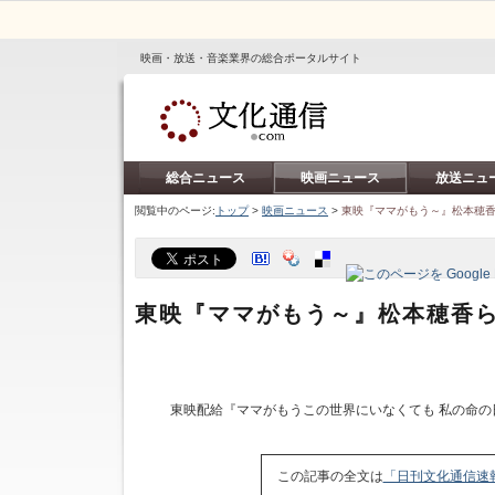
映画・放送・音楽業界の総合ポータルサイト
総合ニュース
映画ニュース
放送ニュ
閲覧中のページ:
トップ
>
映画ニュース
>
東映『ママがもう～』松本穂
東映『ママがもう～』松本穂香
東映配給『ママがもうこの世界にいなくても 私の命の
この記事の全文は
「日刊文化通信速