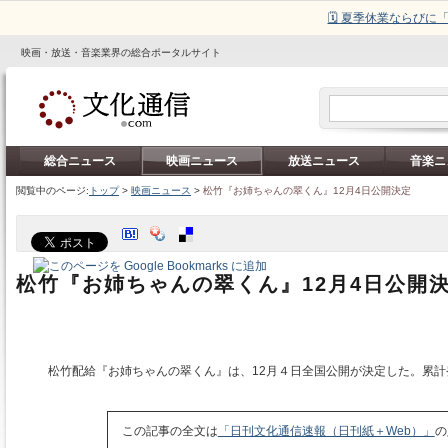
🗓️ 夏季休業ならび
映画・放送・音楽業界の総合ポータルサイト
総合ニュース
映画ニュース
放送ニュース
音楽ニ
閲覧中のページ:
トップ
>
映画ニュース
>
松竹『お姉ちゃんの翠くん』12月4日公開決定
松竹『お姉ちゃんの翠くん』12月4日公開
松竹配給『お姉ちゃんの翠くん』は、12月４日全国公開が決定した。累計
この記事の全文は
「日刊文化通信速報（日刊紙＋Web）」
の