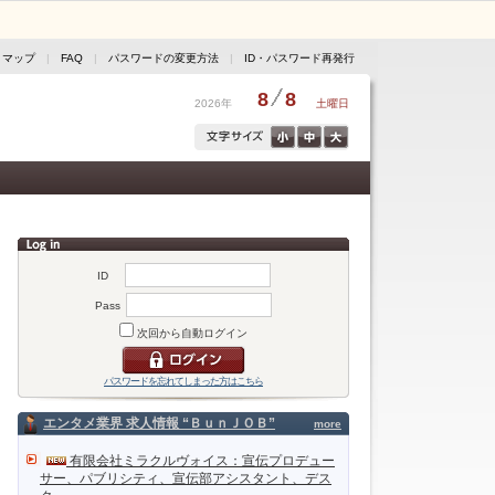
トマップ
|
FAQ
|
パスワードの変更方法
|
ID・パスワード再発行
8
8
2026年
土曜日
ID
Pass
次回から自動ログイン
パスワードを忘れてしまった方はこちら
エンタメ業界 求人情報 “ＢｕｎＪＯＢ”
more
有限会社ミラクルヴォイス：宣伝プロデュー
サー、パブリシティ、宣伝部アシスタント、デス