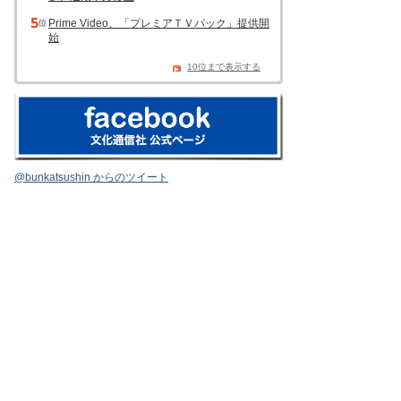
Prime Video、「プレミアＴＶパック」提供開
始
10位まで表示する
@bunkatsushin からのツイート