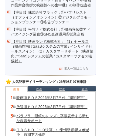
ューイング（コンサート・舞台・イベントや映画
作品舞台挨拶の映画館への生中継）の制作担当者
【注目!!】株式会社フラッグ：①パブリシスト
（オフライン／オンライン）②デジタルプロモー
ションプランナー③広告プランナー
【注目!!】松竹ナビ株式会社：①映画宣伝②アド
バタイジング業務③SNS企画運用④営業企画
【注目!!】映画ランド株式会社：（1）セールス
（映画館向けSaaSシステムの営業 / インサイドセ
ールスメイン）（2）カスタマーサポート（映画館
向けSaaSシステムの営業 / カスタマーサクセス職
候補）
求人一覧はこちら
人気記事デイリーランキング：26年08月07日集計
総合
映画
放送
音楽
映画版ＰＤＦ2026年8月7日付（期間限定）
放送版ＰＤＦ2026年8月7日付（期間限定）
パラブラ、眼鏡のレンズに字幕表示する新た
な鑑賞サポート
ＴＢＳＨＤ「１Ｑ決算」中東情勢影響スポ減
少、通期下方修正