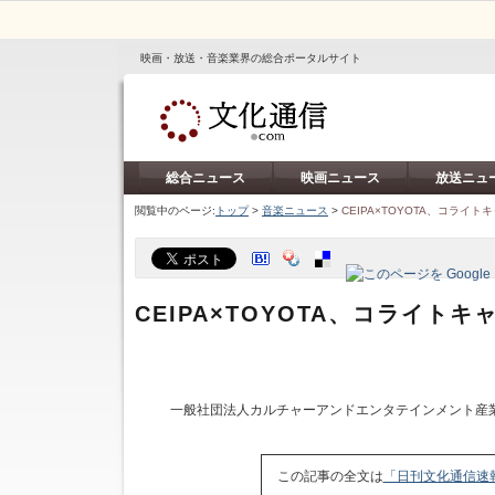
映画・放送・音楽業界の総合ポータルサイト
総合ニュース
映画ニュース
放送ニュ
閲覧中のページ:
トップ
>
音楽ニュース
>
CEIPA×TOYOTA、コライ
CEIPA×TOYOTA、コライト
一般社団法人カルチャーアンドエンタテインメント産
この記事の全文は
「日刊文化通信速