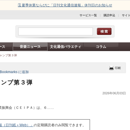
🗓️ 夏季休業ならびに「日刊文化通信速報」休刊日のお知らせ
サービス一覧
|
購読申込
|
サイ
ース
音楽ニュース
文化通信バラエティ
コラム
トキャンプ第３弾
キャンプ第３弾
2026年06月03日
業振興会（ＣＥＩＰＡ）は、６……
報（日刊紙＋Web）」
の定期購読者のみ閲覧できます。