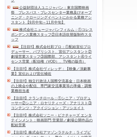
ク
公益財団法人ユニジャパン：東京国際映画
祭 プレスパス・プレスセンター業務及びオープ
ニング・クロージングイベントにかかる業務アシ
スタント【9月中旬～11月中旬】
株式会社ニュージャパンフィルム：①コレス
ポンデンス業務スタッフ②日本語吹替版制作スタ
ッフ
【注目!!】株式会社彩プロ：①配給宣伝プロ
デューサー、パブリシスト、宣伝アシスタント②
劇場営業スタッフ③国際部、アシスタント④ライ
センス営業（配信権（VOD）、TV権の販売）
【注目!!】株式会社ヴィレッヂ：【映像／演劇事
業】宣伝および宣伝補佐
【注目!!】独立行政法人国際交流基金：日本映画
の上映会や配信、専門家交流事業等の準備・調整
業務担当者
【注目!!】クランチロール：①シニア・プロデュ
ーサー②シニア・ロヤリティーズ・アナリスト③
コンテンツ・アクイジション・アソシエイト
【注目!!】株式会社ソニー・ピクチャーズ エンタ
テインメント：映画部門 営業部／劇場公開作品の
配給営業
【注目!!】株式会社アマゾンラテルナ：ライブビ