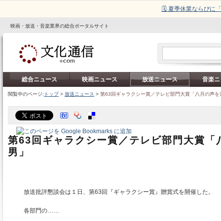
🗓️ 夏季休業ならび
映画・放送・音楽業界の総合ポータルサイト
総合ニュース
映画ニュース
放送ニュース
音楽ニ
閲覧中のページ:
トップ
>
放送ニュース
>
第63回ギャラクシー賞／テレビ部門大賞「八月の声を
第63回ギャラクシー賞／テレビ部門大賞「
男」
放送批評懇談会は１日、第63回『ギャラクシー賞』贈賞式を開催した。
各部門の……