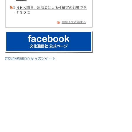
ＮＨＫ職員、出演者による性被害の影響でＰ
ＴＳＤに
10位まで表示する
@bunkatsushin からのツイート