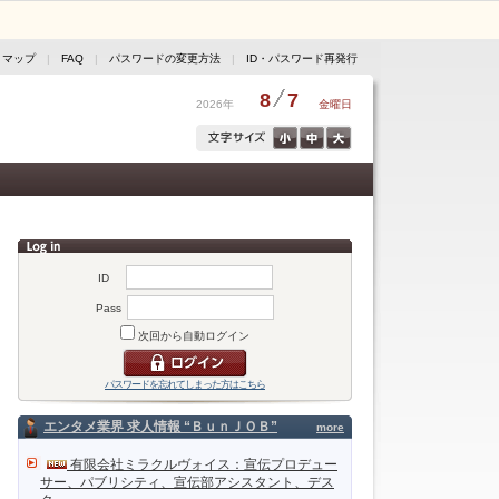
トマップ
|
FAQ
|
パスワードの変更方法
|
ID・パスワード再発行
8
7
2026年
金曜日
ID
Pass
次回から自動ログイン
パスワードを忘れてしまった方はこちら
エンタメ業界 求人情報 “ＢｕｎＪＯＢ”
more
有限会社ミラクルヴォイス：宣伝プロデュー
サー、パブリシティ、宣伝部アシスタント、デス