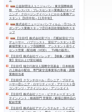
ク
公益財団法人ユニジャパン：東京国際映画
祭 プレスパス・プレスセンター業務及びオープ
ニング・クロージングイベントにかかる業務アシ
スタント【9月中旬～11月中旬】
株式会社ニュージャパンフィルム：①コレス
ポンデンス業務スタッフ②日本語吹替版制作スタ
ッフ
【注目!!】株式会社彩プロ：①配給宣伝プロ
デューサー、パブリシスト、宣伝アシスタント②
劇場営業スタッフ③国際部、アシスタント④ライ
センス営業（配信権（VOD）、TV権の販売）
【注目!!】株式会社ヴィレッヂ：【映像／演劇事
業】宣伝および宣伝補佐
【注目!!】独立行政法人国際交流基金：日本映画
の上映会や配信、専門家交流事業等の準備・調整
業務担当者
【注目!!】クランチロール：①シニア・プロデュ
ーサー②シニア・ロヤリティーズ・アナリスト③
コンテンツ・アクイジション・アソシエイト
【注目!!】株式会社ソニー・ピクチャーズ エンタ
テインメント：映画部門 営業部／劇場公開作品の
配給営業
【注目!!】株式会社アマゾンラテルナ：ライブビ