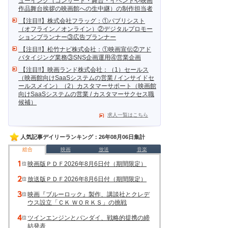
ューイング（コンサート・舞台・イベントや映画
作品舞台挨拶の映画館への生中継）の制作担当者
【注目!!】株式会社フラッグ：①パブリシスト
（オフライン／オンライン）②デジタルプロモー
ションプランナー③広告プランナー
【注目!!】松竹ナビ株式会社：①映画宣伝②アド
バタイジング業務③SNS企画運用④営業企画
【注目!!】映画ランド株式会社：（1）セールス
（映画館向けSaaSシステムの営業 / インサイドセ
ールスメイン）（2）カスタマーサポート（映画館
向けSaaSシステムの営業 / カスタマーサクセス職
候補）
求人一覧はこちら
人気記事デイリーランキング：26年08月06日集計
総合
映画
放送
音楽
映画版ＰＤＦ2026年8月6日付（期間限定）
放送版ＰＤＦ2026年8月6日付（期間限定）
映画『ブルーロック』製作、講談社とクレデ
ウス設立「ＣＫ ＷＯＲＫＳ」の挑戦
ツインエンジンとバンダイ、戦略的提携の締
結発表