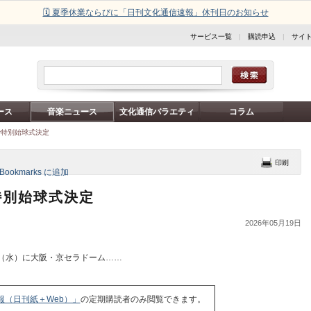
🗓️ 夏季休業ならびに「日刊文化通信速報」休刊日のお知らせ
サービス一覧
|
購読申込
|
サイ
ース
音楽ニュース
文化通信バラエティ
コラム
で特別始球式決定
特別始球式決定
2026年05月19日
（水）に大阪・京セラドーム……
報（日刊紙＋Web）」
の定期購読者のみ閲覧できます。