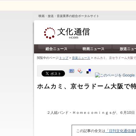
映画・放送・音楽業界の総合ポータルサイト
総合ニュース
映画ニュース
放送ニュ
閲覧中のページ:
トップ
>
音楽ニュース
>
ホムカミ、京セラドーム大阪
ホムカミ、京セラドーム大阪で
２人組バンド・Ｈｏｍｅｃｏｍｉｎｇｓが、６月10日
この記事の全文は
「日刊文化通信速