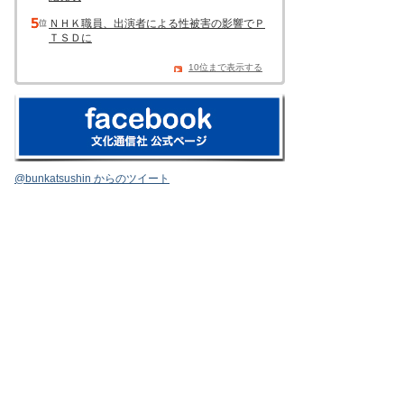
ＮＨＫ職員、出演者による性被害の影響でＰ
ＴＳＤに
10位まで表示する
@bunkatsushin からのツイート