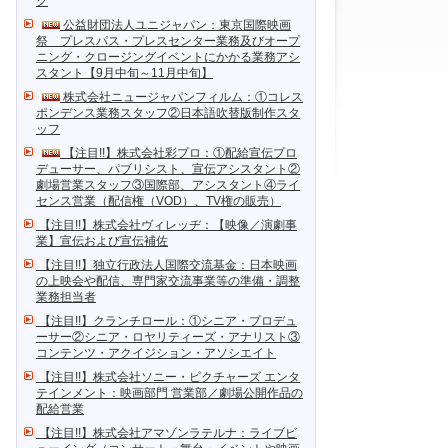
ク
公益財団法人ユニジャパン：東京国際映画
祭 プレスパス・プレスセンター業務及びオープ
ニング・クロージングイベントにかかる業務アシ
スタント【9月中旬～11月中旬】
株式会社ニュージャパンフィルム：①コレス
ポンデンス業務スタッフ②日本語吹替版制作スタ
ッフ
【注目!!】株式会社彩プロ：①配給宣伝プロ
デューサー、パブリシスト、宣伝アシスタント②
劇場営業スタッフ③国際部、アシスタント④ライ
センス営業（配信権（VOD）、TV権の販売）
【注目!!】株式会社ヴィレッヂ：【映像／演劇事
業】宣伝および宣伝補佐
【注目!!】独立行政法人国際交流基金：日本映画
の上映会や配信、専門家交流事業等の準備・調整
業務担当者
【注目!!】クランチロール：①シニア・プロデュ
ーサー②シニア・ロヤリティーズ・アナリスト③
コンテンツ・アクイジション・アソシエイト
【注目!!】株式会社ソニー・ピクチャーズ エンタ
テインメント：映画部門 営業部／劇場公開作品の
配給営業
【注目!!】株式会社アマゾンラテルナ：ライブビ