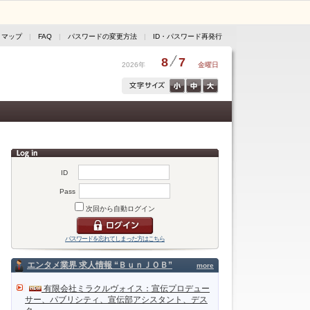
トマップ
|
FAQ
|
パスワードの変更方法
|
ID・パスワード再発行
8
7
2026年
金曜日
ID
Pass
次回から自動ログイン
パスワードを忘れてしまった方はこちら
エンタメ業界 求人情報 “ＢｕｎＪＯＢ”
more
有限会社ミラクルヴォイス：宣伝プロデュー
サー、パブリシティ、宣伝部アシスタント、デス