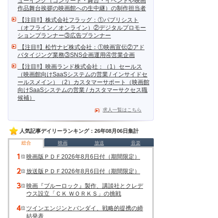
ューイング（コンサート・舞台・イベントや映画
作品舞台挨拶の映画館への生中継）の制作担当者
【注目!!】株式会社フラッグ：①パブリシスト
（オフライン／オンライン）②デジタルプロモー
ションプランナー③広告プランナー
【注目!!】松竹ナビ株式会社：①映画宣伝②アド
バタイジング業務③SNS企画運用④営業企画
【注目!!】映画ランド株式会社：（1）セールス
（映画館向けSaaSシステムの営業 / インサイドセ
ールスメイン）（2）カスタマーサポート（映画館
向けSaaSシステムの営業 / カスタマーサクセス職
候補）
求人一覧はこちら
人気記事デイリーランキング：26年08月06日集計
総合
映画
放送
音楽
映画版ＰＤＦ2026年8月6日付（期間限定）
放送版ＰＤＦ2026年8月6日付（期間限定）
映画『ブルーロック』製作、講談社とクレデ
ウス設立「ＣＫ ＷＯＲＫＳ」の挑戦
ツインエンジンとバンダイ、戦略的提携の締
結発表