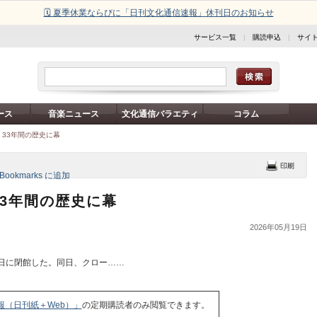
🗓️ 夏季休業ならびに「日刊文化通信速報」休刊日のお知らせ
サービス一覧
|
購読申込
|
サイ
ース
音楽ニュース
文化通信バラエティ
コラム
、33年間の歴史に幕
33年間の歴史に幕
2026年05月19日
日に閉館した。同日、クロー……
報（日刊紙＋Web）」
の定期購読者のみ閲覧できます。