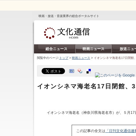
映画・放送・音楽業界の総合ポータルサイト
総合ニュース
映画ニュース
放送ニュ
閲覧中のページ:
トップ
>
映画ニュース
>
イオンシネマ海老名17日閉館
イオンシネマ海老名17日閉館、
イオンシネマ海老名（神奈川県海老名市）が、５月17
この記事の全文は
「日刊文化通信速