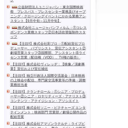
ク
公益財団法人ユニジャパン：東京国際映画
祭 プレスパス・プレスセンター業務及びオープ
ニング・クロージングイベントにかかる業務アシ
スタント【9月中旬～11月中旬】
株式会社ニュージャパンフィルム：①コレス
ポンデンス業務スタッフ②日本語吹替版制作スタ
ッフ
【注目!!】株式会社彩プロ：①配給宣伝プロ
デューサー、パブリシスト、宣伝アシスタント②
劇場営業スタッフ③国際部、アシスタント④ライ
センス営業（配信権（VOD）、TV権の販売）
【注目!!】株式会社ヴィレッヂ：【映像／演劇事
業】宣伝および宣伝補佐
【注目!!】独立行政法人国際交流基金：日本映画
の上映会や配信、専門家交流事業等の準備・調整
業務担当者
【注目!!】クランチロール：①シニア・プロデュ
ーサー②シニア・ロヤリティーズ・アナリスト③
コンテンツ・アクイジション・アソシエイト
【注目!!】株式会社ソニー・ピクチャーズ エンタ
テインメント：映画部門 営業部／劇場公開作品の
配給営業
【注目!!】株式会社アマゾンラテルナ：ライブビ