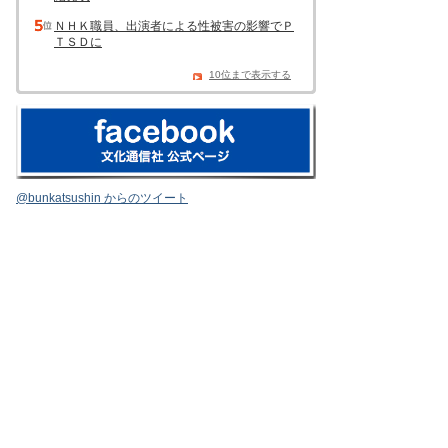
ＮＨＫ職員、出演者による性被害の影響でＰ
ＴＳＤに
10位まで表示する
@bunkatsushin からのツイート