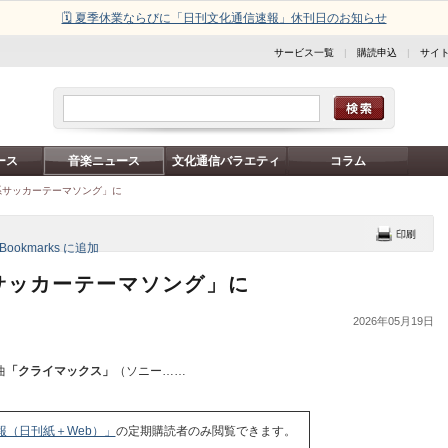
🗓️ 夏季休業ならびに「日刊文化通信速報」休刊日のお知らせ
サービス一覧
|
購読申込
|
サイ
ース
音楽ニュース
文化通信バラエティ
コラム
系サッカーテーマソング」に
サッカーテーマソング」に
2026年05月19日
曲
「クライマックス」
（ソニー……
報（日刊紙＋Web）」
の定期購読者のみ閲覧できます。