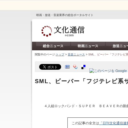
映画・放送・音楽業界の総合ポータルサイト
総合ニュース
映画ニュース
放送ニュ
閲覧中のページ:
トップ
>
音楽ニュース
>
SML、ビーバー「フジテレビ
SML、ビーバー「フジテレビ系
４人組ロックバンド・ＳＵＰＥＲ ＢＥＡＶＥＲの新
この記事の全文は
「日刊文化通信速