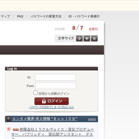
トマップ
|
FAQ
|
パスワードの変更方法
|
ID・パスワード再発行
8
7
2026年
金曜日
ID
Pass
次回から自動ログイン
パスワードを忘れてしまった方はこちら
エンタメ業界 求人情報 “ＢｕｎＪＯＢ”
more
有限会社ミラクルヴォイス：宣伝プロデュー
サー、パブリシティ、宣伝部アシスタント、デス