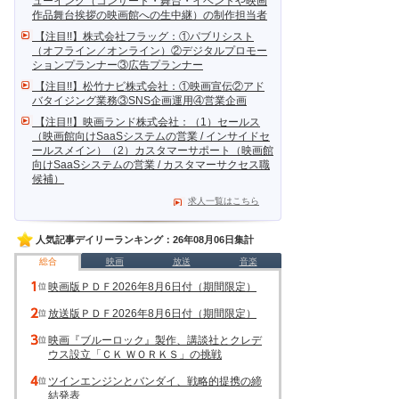
ューイング（コンサート・舞台・イベントや映画
作品舞台挨拶の映画館への生中継）の制作担当者
【注目!!】株式会社フラッグ：①パブリシスト
（オフライン／オンライン）②デジタルプロモー
ションプランナー③広告プランナー
【注目!!】松竹ナビ株式会社：①映画宣伝②アド
バタイジング業務③SNS企画運用④営業企画
【注目!!】映画ランド株式会社：（1）セールス
（映画館向けSaaSシステムの営業 / インサイドセ
ールスメイン）（2）カスタマーサポート（映画館
向けSaaSシステムの営業 / カスタマーサクセス職
候補）
求人一覧はこちら
人気記事デイリーランキング：26年08月06日集計
総合
映画
放送
音楽
映画版ＰＤＦ2026年8月6日付（期間限定）
放送版ＰＤＦ2026年8月6日付（期間限定）
映画『ブルーロック』製作、講談社とクレデ
ウス設立「ＣＫ ＷＯＲＫＳ」の挑戦
ツインエンジンとバンダイ、戦略的提携の締
結発表