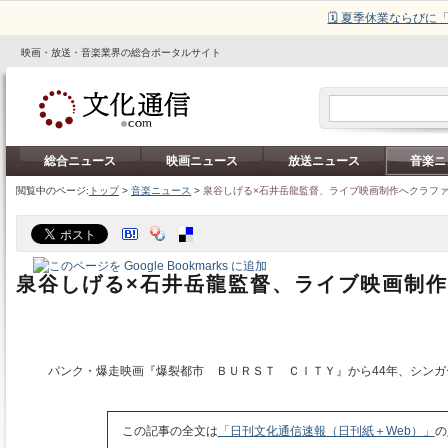
🗓️ 夏季休業ならび
映画・放送・音楽業界の総合ポータルサイト
総合ニュース
映画ニュース
放送ニュース
音楽ニ
閲覧中のページ:
トップ
>
音楽ニュース
>
泉谷しげる×石井岳龍監督、ライブ映画制作へクラフ
泉谷しげる×石井岳龍監督、ライブ映画制
パンク・爆走映画『爆裂都市 ＢＵＲＳＴ ＣＩＴＹ』から44年、シンガ
この記事の全文は
「日刊文化通信速報（日刊紙＋Web）」
の