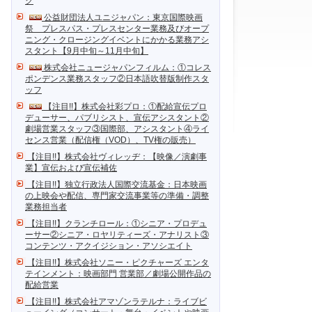
ク
公益財団法人ユニジャパン：東京国際映画
祭 プレスパス・プレスセンター業務及びオープ
ニング・クロージングイベントにかかる業務アシ
スタント【9月中旬～11月中旬】
株式会社ニュージャパンフィルム：①コレス
ポンデンス業務スタッフ②日本語吹替版制作スタ
ッフ
【注目!!】株式会社彩プロ：①配給宣伝プロ
デューサー、パブリシスト、宣伝アシスタント②
劇場営業スタッフ③国際部、アシスタント④ライ
センス営業（配信権（VOD）、TV権の販売）
【注目!!】株式会社ヴィレッヂ：【映像／演劇事
業】宣伝および宣伝補佐
【注目!!】独立行政法人国際交流基金：日本映画
の上映会や配信、専門家交流事業等の準備・調整
業務担当者
【注目!!】クランチロール：①シニア・プロデュ
ーサー②シニア・ロヤリティーズ・アナリスト③
コンテンツ・アクイジション・アソシエイト
【注目!!】株式会社ソニー・ピクチャーズ エンタ
テインメント：映画部門 営業部／劇場公開作品の
配給営業
【注目!!】株式会社アマゾンラテルナ：ライブビ