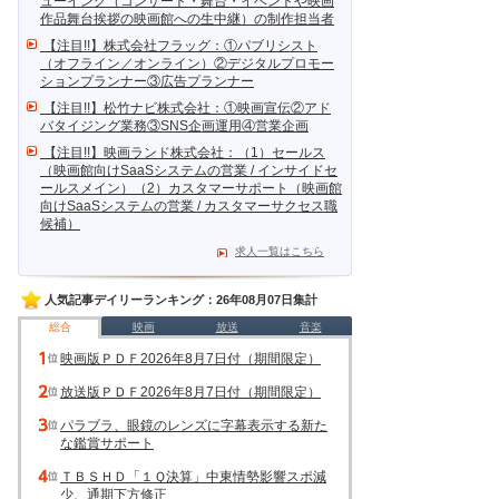
ューイング（コンサート・舞台・イベントや映画
作品舞台挨拶の映画館への生中継）の制作担当者
【注目!!】株式会社フラッグ：①パブリシスト
（オフライン／オンライン）②デジタルプロモー
ションプランナー③広告プランナー
【注目!!】松竹ナビ株式会社：①映画宣伝②アド
バタイジング業務③SNS企画運用④営業企画
【注目!!】映画ランド株式会社：（1）セールス
（映画館向けSaaSシステムの営業 / インサイドセ
ールスメイン）（2）カスタマーサポート（映画館
向けSaaSシステムの営業 / カスタマーサクセス職
候補）
求人一覧はこちら
人気記事デイリーランキング：26年08月07日集計
総合
映画
放送
音楽
映画版ＰＤＦ2026年8月7日付（期間限定）
放送版ＰＤＦ2026年8月7日付（期間限定）
パラブラ、眼鏡のレンズに字幕表示する新た
な鑑賞サポート
ＴＢＳＨＤ「１Ｑ決算」中東情勢影響スポ減
少、通期下方修正