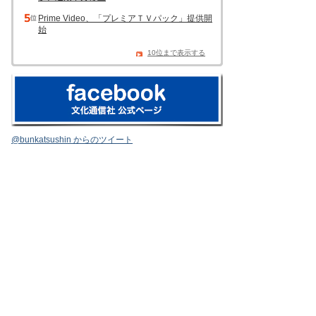
Prime Video、「プレミアＴＶパック」提供開
始
10位まで表示する
@bunkatsushin からのツイート