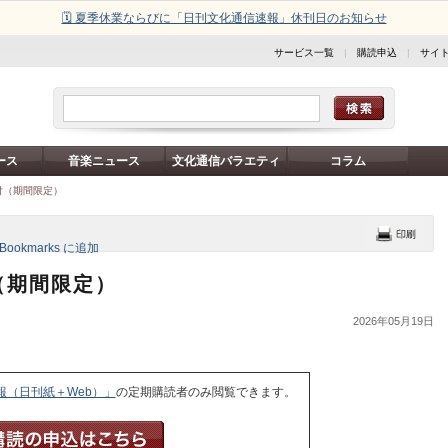
🗓️ 夏季休業ならびに「日刊文化通信速報」休刊日のお知らせ
サービス一覧
|
購読申込
|
サイ
ース
音楽ニュース
文化通信バラエティ
コラム
日付（期間限定）
付（期間限定）
2026年05月19日
報（日刊紙＋Web）」
の定期購読者のみ閲覧できます。