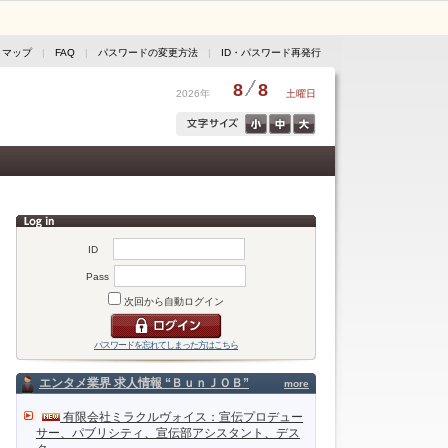
トマップ
|
FAQ
|
パスワードの変更方法
|
ID・パスワード再発行
8
8
2026年
土曜日
ID
Pass
次回から自動ログイン
パスワードを忘れてしまった方はこちら
エンタメ業界 求人情報 “ＢｕｎＪＯＢ”
more
有限会社ミラクルヴォイス：宣伝プロデュー
サー、パブリシティ、宣伝部アシスタント、デス