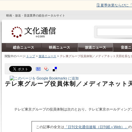
🗓️ 夏季休業ならび
映画・放送・音楽業界の総合ポータルサイト
総合ニュース
映画ニュース
放送ニュース
音楽ニ
閲覧中のページ:
トップ
>
放送ニュース
>
テレ東グループ役員体制／メディアネット天田社長な
テレ東グループ役員体制／メディアネット
テレビ東京グループの役員体制は次のとおり。テレビ東京ホールディング
この記事の全文は
「日刊文化通信速報（日刊紙＋Web）」
の