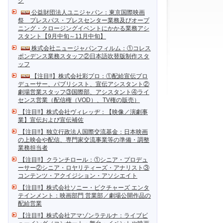
ク
公益財団法人ユニジャパン：東京国際映画
祭 プレスパス・プレスセンター業務及びオープ
ニング・クロージングイベントにかかる業務アシ
スタント【9月中旬～11月中旬】
株式会社ニュージャパンフィルム：①コレス
ポンデンス業務スタッフ②日本語吹替版制作スタ
ッフ
【注目!!】株式会社彩プロ：①配給宣伝プロ
デューサー、パブリシスト、宣伝アシスタント②
劇場営業スタッフ③国際部、アシスタント④ライ
センス営業（配信権（VOD）、TV権の販売）
【注目!!】株式会社ヴィレッヂ：【映像／演劇事
業】宣伝および宣伝補佐
【注目!!】独立行政法人国際交流基金：日本映画
の上映会や配信、専門家交流事業等の準備・調整
業務担当者
【注目!!】クランチロール：①シニア・プロデュ
ーサー②シニア・ロヤリティーズ・アナリスト③
コンテンツ・アクイジション・アソシエイト
【注目!!】株式会社ソニー・ピクチャーズ エンタ
テインメント：映画部門 営業部／劇場公開作品の
配給営業
【注目!!】株式会社アマゾンラテルナ：ライブビ