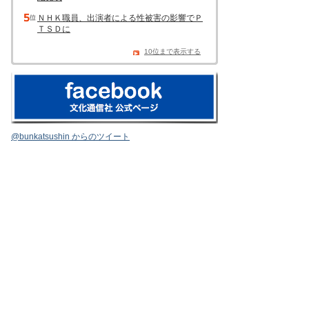
ＮＨＫ職員、出演者による性被害の影響でＰ
ＴＳＤに
10位まで表示する
@bunkatsushin からのツイート