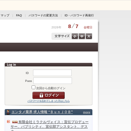
トマップ
|
FAQ
|
パスワードの変更方法
|
ID・パスワード再発行
8
7
2026年
金曜日
ID
Pass
次回から自動ログイン
パスワードを忘れてしまった方はこちら
エンタメ業界 求人情報 “ＢｕｎＪＯＢ”
more
有限会社ミラクルヴォイス：宣伝プロデュー
サー、パブリシティ、宣伝部アシスタント、デス