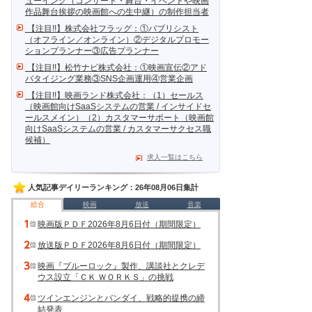
ューイング（コンサート・舞台・イベントや映画
作品舞台挨拶の映画館への生中継）の制作担当者
【注目!!】株式会社フラッグ：①パブリシスト
（オフライン／オンライン）②デジタルプロモー
ションプランナー③広告プランナー
【注目!!】松竹ナビ株式会社：①映画宣伝②アド
バタイジング業務③SNS企画運用④営業企画
【注目!!】映画ランド株式会社：（1）セールス
（映画館向けSaaSシステムの営業 / インサイドセ
ールスメイン）（2）カスタマーサポート（映画館
向けSaaSシステムの営業 / カスタマーサクセス職
候補）
求人一覧はこちら
人気記事デイリーランキング：26年08月06日集計
総合
映画
放送
音楽
映画版ＰＤＦ2026年8月6日付（期間限定）
放送版ＰＤＦ2026年8月6日付（期間限定）
映画『ブルーロック』製作、講談社とクレデ
ウス設立「ＣＫ ＷＯＲＫＳ」の挑戦
ツインエンジンとバンダイ、戦略的提携の締
結発表