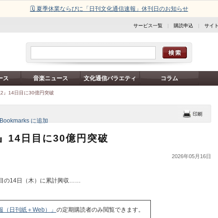
🗓️ 夏季休業ならびに「日刊文化通信速報」休刊日のお知らせ
サービス一覧
|
購読申込
|
サイ
ース
音楽ニュース
文化通信バラエティ
コラム
』14日目に30億円突破
14日目に30億円突破
2026年05月16日
目の14日（木）に累計興収……
報（日刊紙＋Web）」
の定期購読者のみ閲覧できます。