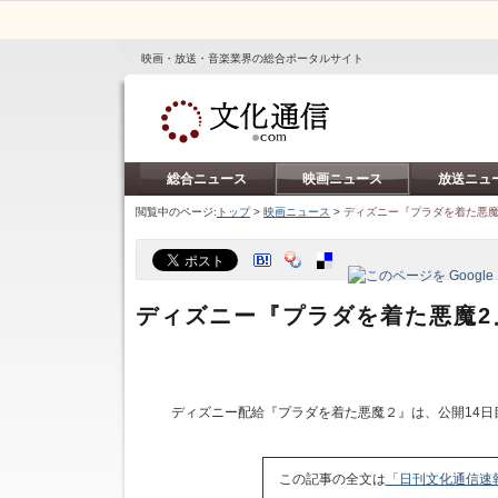
映画・放送・音楽業界の総合ポータルサイト
総合ニュース
映画ニュース
放送ニュ
閲覧中のページ:
トップ
>
映画ニュース
>
ディズニー『プラダを着た悪魔2
ディズニー『プラダを着た悪魔2』
ディズニー配給『プラダを着た悪魔２』は、公開14日
この記事の全文は
「日刊文化通信速