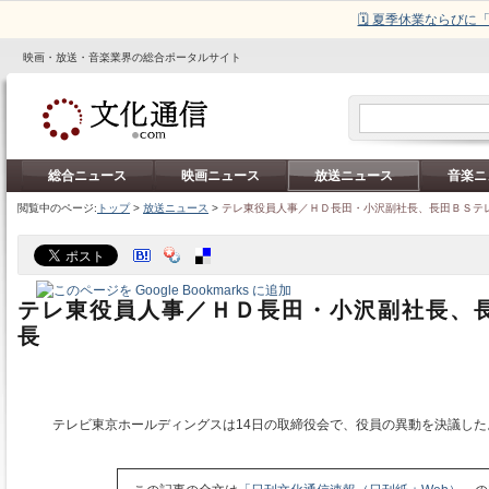
🗓️ 夏季休業ならび
映画・放送・音楽業界の総合ポータルサイト
総合ニュース
映画ニュース
放送ニュース
音楽ニ
閲覧中のページ:
トップ
>
放送ニュース
>
テレ東役員人事／ＨＤ長田・小沢副社長、長田ＢＳテ
テレ東役員人事／ＨＤ長田・小沢副社長、
長
テレビ東京ホールディングスは14日の取締役会で、役員の異動を決議した