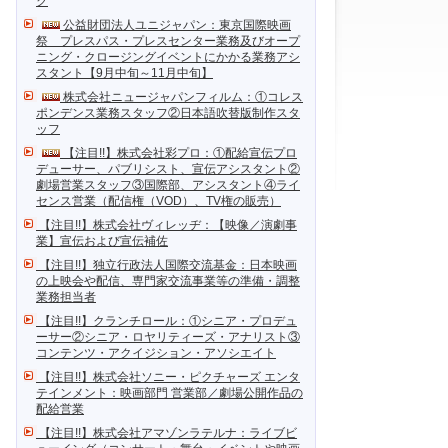
ク
公益財団法人ユニジャパン：東京国際映画
祭 プレスパス・プレスセンター業務及びオープ
ニング・クロージングイベントにかかる業務アシ
スタント【9月中旬～11月中旬】
株式会社ニュージャパンフィルム：①コレス
ポンデンス業務スタッフ②日本語吹替版制作スタ
ッフ
【注目!!】株式会社彩プロ：①配給宣伝プロ
デューサー、パブリシスト、宣伝アシスタント②
劇場営業スタッフ③国際部、アシスタント④ライ
センス営業（配信権（VOD）、TV権の販売）
【注目!!】株式会社ヴィレッヂ：【映像／演劇事
業】宣伝および宣伝補佐
【注目!!】独立行政法人国際交流基金：日本映画
の上映会や配信、専門家交流事業等の準備・調整
業務担当者
【注目!!】クランチロール：①シニア・プロデュ
ーサー②シニア・ロヤリティーズ・アナリスト③
コンテンツ・アクイジション・アソシエイト
【注目!!】株式会社ソニー・ピクチャーズ エンタ
テインメント：映画部門 営業部／劇場公開作品の
配給営業
【注目!!】株式会社アマゾンラテルナ：ライブビ