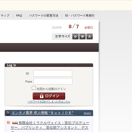
トマップ
|
FAQ
|
パスワードの変更方法
|
ID・パスワード再発行
8
7
2026年
金曜日
ID
Pass
次回から自動ログイン
パスワードを忘れてしまった方はこちら
エンタメ業界 求人情報 “ＢｕｎＪＯＢ”
more
有限会社ミラクルヴォイス：宣伝プロデュー
サー、パブリシティ、宣伝部アシスタント、デス