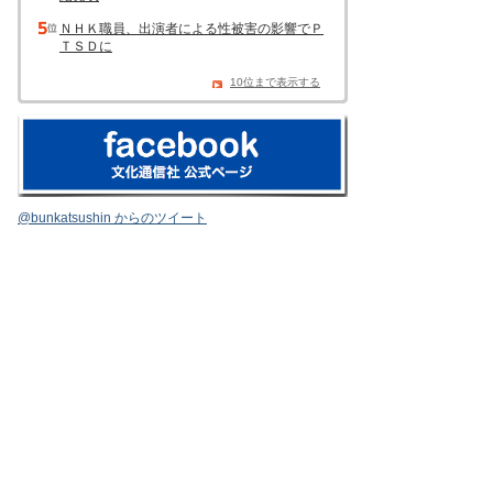
ＮＨＫ職員、出演者による性被害の影響でＰ
ＴＳＤに
10位まで表示する
@bunkatsushin からのツイート