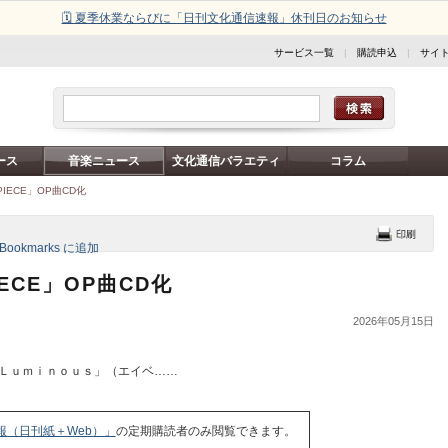
🗓️ 夏季休業ならびに「日刊文化通信速報」休刊日のお知らせ
サービス一覧
|
購読申込
|
サイ
ース
音楽ニュース
文化通信バラエティ
コラム
IECE」OP曲CD化
ECE」OP曲CD化
2026年05月15日
Ｌｕｍｉｎｏｕｓ」（エイベ……
報（日刊紙＋Web）」
の定期購読者のみ閲覧できます。