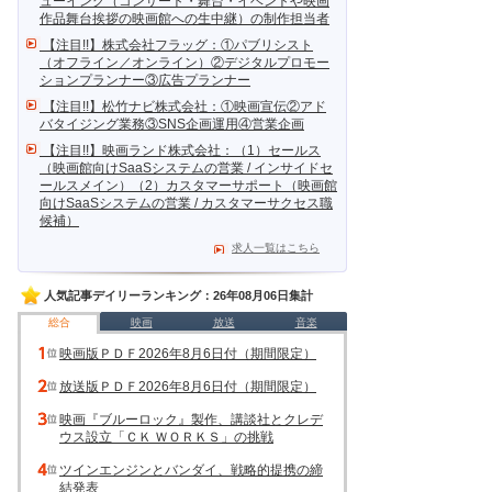
ューイング（コンサート・舞台・イベントや映画
作品舞台挨拶の映画館への生中継）の制作担当者
【注目!!】株式会社フラッグ：①パブリシスト
（オフライン／オンライン）②デジタルプロモー
ションプランナー③広告プランナー
【注目!!】松竹ナビ株式会社：①映画宣伝②アド
バタイジング業務③SNS企画運用④営業企画
【注目!!】映画ランド株式会社：（1）セールス
（映画館向けSaaSシステムの営業 / インサイドセ
ールスメイン）（2）カスタマーサポート（映画館
向けSaaSシステムの営業 / カスタマーサクセス職
候補）
求人一覧はこちら
人気記事デイリーランキング：26年08月06日集計
総合
映画
放送
音楽
映画版ＰＤＦ2026年8月6日付（期間限定）
放送版ＰＤＦ2026年8月6日付（期間限定）
映画『ブルーロック』製作、講談社とクレデ
ウス設立「ＣＫ ＷＯＲＫＳ」の挑戦
ツインエンジンとバンダイ、戦略的提携の締
結発表