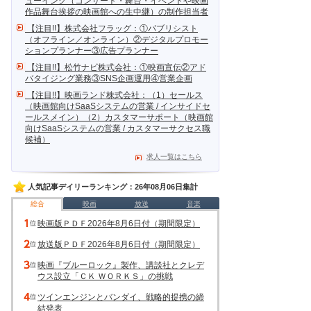
ューイング（コンサート・舞台・イベントや映画
作品舞台挨拶の映画館への生中継）の制作担当者
【注目!!】株式会社フラッグ：①パブリシスト
（オフライン／オンライン）②デジタルプロモー
ションプランナー③広告プランナー
【注目!!】松竹ナビ株式会社：①映画宣伝②アド
バタイジング業務③SNS企画運用④営業企画
【注目!!】映画ランド株式会社：（1）セールス
（映画館向けSaaSシステムの営業 / インサイドセ
ールスメイン）（2）カスタマーサポート（映画館
向けSaaSシステムの営業 / カスタマーサクセス職
候補）
求人一覧はこちら
人気記事デイリーランキング：26年08月06日集計
総合
映画
放送
音楽
映画版ＰＤＦ2026年8月6日付（期間限定）
放送版ＰＤＦ2026年8月6日付（期間限定）
映画『ブルーロック』製作、講談社とクレデ
ウス設立「ＣＫ ＷＯＲＫＳ」の挑戦
ツインエンジンとバンダイ、戦略的提携の締
結発表