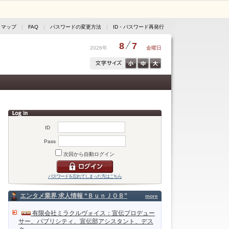
トマップ
|
FAQ
|
パスワードの変更方法
|
ID・パスワード再発行
8
7
2026年
金曜日
ID
Pass
次回から自動ログイン
パスワードを忘れてしまった方はこちら
エンタメ業界 求人情報 “ＢｕｎＪＯＢ”
more
有限会社ミラクルヴォイス：宣伝プロデュー
サー、パブリシティ、宣伝部アシスタント、デス