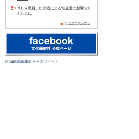
ＮＨＫ職員、出演者による性被害の影響でＰ
ＴＳＤに
10位まで表示する
@bunkatsushin からのツイート