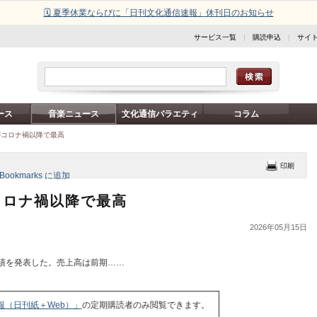
🗓️ 夏季休業ならびに「日刊文化通信速報」休刊日のお知らせ
サービス一覧
|
購読申込
|
サイ
ース
音楽ニュース
文化通信バラエティ
コラム
がコロナ禍以降で最高
コロナ禍以降で最高
2026年05月15日
績を発表した。売上高は前期……
報（日刊紙＋Web）」
の定期購読者のみ閲覧できます。