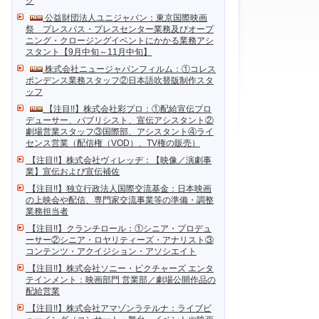
ク
公益財団法人ユニジャパン：東京国際映画
祭 プレスパス・プレスセンター業務及びオープ
ニング・クロージングイベントにかかる業務アシ
スタント【9月中旬～11月中旬】
株式会社ニュージャパンフィルム：①コレス
ポンデンス業務スタッフ②日本語吹替版制作スタ
ッフ
【注目!!】株式会社彩プロ：①配給宣伝プロ
デューサー、パブリシスト、宣伝アシスタント②
劇場営業スタッフ③国際部、アシスタント④ライ
センス営業（配信権（VOD）、TV権の販売）
【注目!!】株式会社ヴィレッヂ：【映像／演劇事
業】宣伝および宣伝補佐
【注目!!】独立行政法人国際交流基金：日本映画
の上映会や配信、専門家交流事業等の準備・調整
業務担当者
【注目!!】クランチロール：①シニア・プロデュ
ーサー②シニア・ロヤリティーズ・アナリスト③
コンテンツ・アクイジション・アソシエイト
【注目!!】株式会社ソニー・ピクチャーズ エンタ
テインメント：映画部門 営業部／劇場公開作品の
配給営業
【注目!!】株式会社アマゾンラテルナ：ライブビ