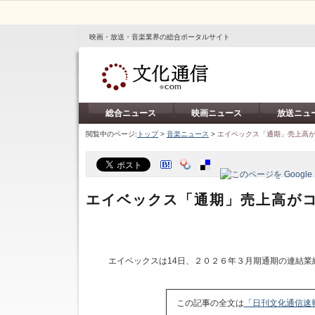
映画・放送・音楽業界の総合ポータルサイト
総合ニュース
映画ニュース
放送ニュ
閲覧中のページ:
トップ
>
音楽ニュース
>
エイベックス「通期」売上高
エイベックス「通期」売上高が
エイベックスは14日、２０２６年３月期通期の連結業
この記事の全文は
「日刊文化通信速