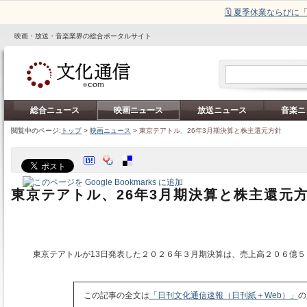
🗓️ 夏季休業ならび
映画・放送・音楽業界の総合ポータルサイト
総合ニュース
映画ニュース
放送ニュース
音楽ニ
閲覧中のページ:
トップ
>
映画ニュース
>
東京テアトル、26年3月期決算と株主還元方針
東京テアトル、26年3月期決算と株主還元
東京テアトルが13日発表した２０２６年３月期決算は、売上高２０６億５
この記事の全文は
「日刊文化通信速報（日刊紙＋Web）」
の