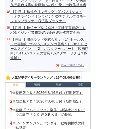
ューイング（コンサート・舞台・イベントや映画
作品舞台挨拶の映画館への生中継）の制作担当者
【注目!!】株式会社フラッグ：①パブリシスト
（オフライン／オンライン）②デジタルプロモー
ションプランナー③広告プランナー
【注目!!】松竹ナビ株式会社：①映画宣伝②アド
バタイジング業務③SNS企画運用④営業企画
【注目!!】映画ランド株式会社：（1）セールス
（映画館向けSaaSシステムの営業 / インサイドセ
ールスメイン）（2）カスタマーサポート（映画館
向けSaaSシステムの営業 / カスタマーサクセス職
候補）
求人一覧はこちら
人気記事デイリーランキング：26年08月06日集計
総合
映画
放送
音楽
映画版ＰＤＦ2026年8月6日付（期間限定）
放送版ＰＤＦ2026年8月6日付（期間限定）
映画『ブルーロック』製作、講談社とクレデ
ウス設立「ＣＫ ＷＯＲＫＳ」の挑戦
ツインエンジンとバンダイ、戦略的提携の締
結発表