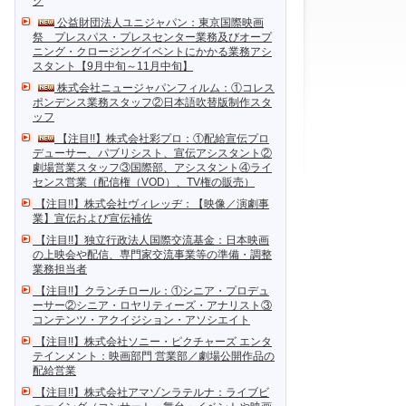
ク
公益財団法人ユニジャパン：東京国際映画
祭 プレスパス・プレスセンター業務及びオープ
ニング・クロージングイベントにかかる業務アシ
スタント【9月中旬～11月中旬】
株式会社ニュージャパンフィルム：①コレス
ポンデンス業務スタッフ②日本語吹替版制作スタ
ッフ
【注目!!】株式会社彩プロ：①配給宣伝プロ
デューサー、パブリシスト、宣伝アシスタント②
劇場営業スタッフ③国際部、アシスタント④ライ
センス営業（配信権（VOD）、TV権の販売）
【注目!!】株式会社ヴィレッヂ：【映像／演劇事
業】宣伝および宣伝補佐
【注目!!】独立行政法人国際交流基金：日本映画
の上映会や配信、専門家交流事業等の準備・調整
業務担当者
【注目!!】クランチロール：①シニア・プロデュ
ーサー②シニア・ロヤリティーズ・アナリスト③
コンテンツ・アクイジション・アソシエイト
【注目!!】株式会社ソニー・ピクチャーズ エンタ
テインメント：映画部門 営業部／劇場公開作品の
配給営業
【注目!!】株式会社アマゾンラテルナ：ライブビ