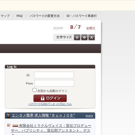
トマップ
|
FAQ
|
パスワードの変更方法
|
ID・パスワード再発行
8
7
2026年
金曜日
ID
Pass
次回から自動ログイン
パスワードを忘れてしまった方はこちら
エンタメ業界 求人情報 “ＢｕｎＪＯＢ”
more
有限会社ミラクルヴォイス：宣伝プロデュー
サー、パブリシティ、宣伝部アシスタント、デス