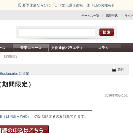
🗓️ 夏季休業ならびに「日刊文化通信速報」休刊日のお知らせ
サービス一覧
|
購読申込
|
サイ
ース
音楽ニュース
文化通信バラエティ
コラム
日付（期間限定）
付（期間限定）
2026年05月15日
報（日刊紙＋Web）」
の定期購読者のみ閲覧できます。