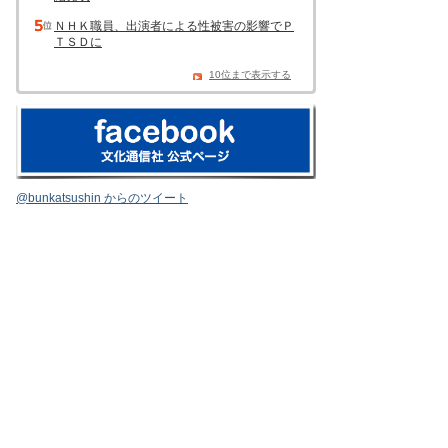
ＮＨＫ職員、出演者による性被害の影響でＰ
ＴＳＤに
10位まで表示する
@bunkatsushin からのツイート