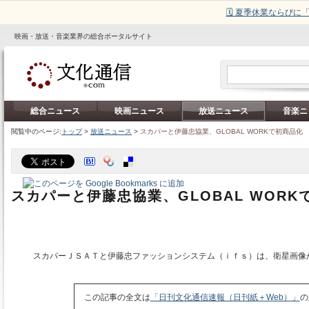
🗓️ 夏季休業ならび
映画・放送・音楽業界の総合ポータルサイト
総合ニュース
映画ニュース
放送ニュース
音楽ニ
閲覧中のページ:
トップ
>
放送ニュース
>
スカパーと伊藤忠協業、GLOBAL WORKで初商品化
スカパーと伊藤忠協業、GLOBAL WORK
スカパーＪＳＡＴと伊藤忠ファッションシステム（ｉｆｓ）は、衛星画像
この記事の全文は
「日刊文化通信速報（日刊紙＋Web）」
の