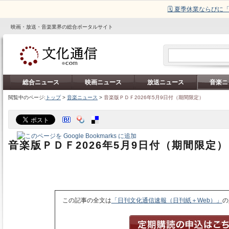
🗓️ 夏季休業ならび
映画・放送・音楽業界の総合ポータルサイト
総合ニュース
映画ニュース
放送ニュース
音楽ニ
閲覧中のページ:
トップ
>
音楽ニュース
>
音楽版ＰＤＦ2026年5月9日付（期間限定）
音楽版ＰＤＦ2026年5月9日付（期間限定）
この記事の全文は
「日刊文化通信速報（日刊紙＋Web）」
の