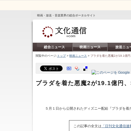
映画・放送・音楽業界の総合ポータルサイト
総合ニュース
映画ニュース
放送ニュ
閲覧中のページ:
トップ
>
映画ニュース
>
プラダを着た悪魔2が19.1億円、
プラダを着た悪魔2が19.1億円、S
５月１日から公開されたディズニー配給『プラダを着た
この記事の全文は
「日刊文化通信速