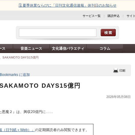
🗓️ 夏季休業ならびに「日刊文化通信速報」休刊日のお知らせ
サービス一覧
|
購読申込
|
サイ
ース
音楽ニュース
文化通信バラエティ
コラム
SAKAMOTO DAYS15億円
AKAMOTO DAYS15億円
2026年05月08日
悪魔２』は、興収20億円に……
報（日刊紙＋Web）」
の定期購読者のみ閲覧できます。