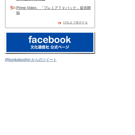
Prime Video、「プレミアＴＶパック」提供開
始
10位まで表示する
@bunkatsushin からのツイート