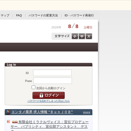
トマップ
|
FAQ
|
パスワードの変更方法
|
ID・パスワード再発行
8
8
2026年
土曜日
ID
Pass
次回から自動ログイン
パスワードを忘れてしまった方はこちら
エンタメ業界 求人情報 “ＢｕｎＪＯＢ”
more
有限会社ミラクルヴォイス：宣伝プロデュー
サー、パブリシティ、宣伝部アシスタント、デス