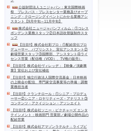
ク
公益財団法人ユニジャパン：東京国際映画
祭 プレスパス・プレスセンター業務及びオープ
ニング・クロージングイベントにかかる業務アシ
スタント【9月中旬～11月中旬】
株式会社ニュージャパンフィルム：①コレス
ポンデンス業務スタッフ②日本語吹替版制作スタ
ッフ
【注目!!】株式会社彩プロ：①配給宣伝プロ
デューサー、パブリシスト、宣伝アシスタント②
劇場営業スタッフ③国際部、アシスタント④ライ
センス営業（配信権（VOD）、TV権の販売）
【注目!!】株式会社ヴィレッヂ：【映像／演劇事
業】宣伝および宣伝補佐
【注目!!】独立行政法人国際交流基金：日本映画
の上映会や配信、専門家交流事業等の準備・調整
業務担当者
【注目!!】クランチロール：①シニア・プロデュ
ーサー②シニア・ロヤリティーズ・アナリスト③
コンテンツ・アクイジション・アソシエイト
【注目!!】株式会社ソニー・ピクチャーズ エンタ
テインメント：映画部門 営業部／劇場公開作品の
配給営業
【注目!!】株式会社アマゾンラテルナ：ライブビ