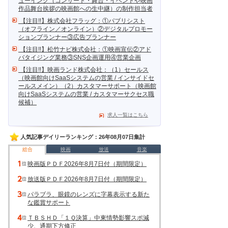
ューイング（コンサート・舞台・イベントや映画
作品舞台挨拶の映画館への生中継）の制作担当者
【注目!!】株式会社フラッグ：①パブリシスト
（オフライン／オンライン）②デジタルプロモー
ションプランナー③広告プランナー
【注目!!】松竹ナビ株式会社：①映画宣伝②アド
バタイジング業務③SNS企画運用④営業企画
【注目!!】映画ランド株式会社：（1）セールス
（映画館向けSaaSシステムの営業 / インサイドセ
ールスメイン）（2）カスタマーサポート（映画館
向けSaaSシステムの営業 / カスタマーサクセス職
候補）
求人一覧はこちら
人気記事デイリーランキング：26年08月07日集計
総合
映画
放送
音楽
映画版ＰＤＦ2026年8月7日付（期間限定）
放送版ＰＤＦ2026年8月7日付（期間限定）
パラブラ、眼鏡のレンズに字幕表示する新た
な鑑賞サポート
ＴＢＳＨＤ「１Ｑ決算」中東情勢影響スポ減
少、通期下方修正