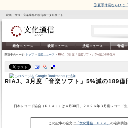
🗓️ 夏季休業ならび
映画・放送・音楽業界の総合ポータルサイト
総合ニュース
映画ニュース
放送ニュース
音楽ニ
閲覧中のページ:
トップ
>
音楽ニュース
>
RIAJ、3月度「音楽ソフト」5%減の189億円
RIAJ、3月度「音楽ソフト」5%減の189億
日本レコード協会（ＲＩＡＪ）は４月30日、２０２６年３月度レコード生
この記事の全文は
「文化通信．Ｐｒｏ」
の定期購読