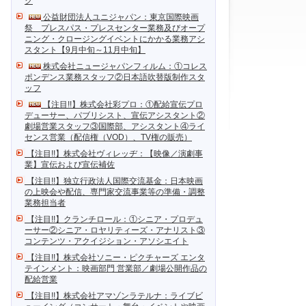
ク
公益財団法人ユニジャパン：東京国際映画
祭 プレスパス・プレスセンター業務及びオープ
ニング・クロージングイベントにかかる業務アシ
スタント【9月中旬～11月中旬】
株式会社ニュージャパンフィルム：①コレス
ポンデンス業務スタッフ②日本語吹替版制作スタ
ッフ
【注目!!】株式会社彩プロ：①配給宣伝プロ
デューサー、パブリシスト、宣伝アシスタント②
劇場営業スタッフ③国際部、アシスタント④ライ
センス営業（配信権（VOD）、TV権の販売）
【注目!!】株式会社ヴィレッヂ：【映像／演劇事
業】宣伝および宣伝補佐
【注目!!】独立行政法人国際交流基金：日本映画
の上映会や配信、専門家交流事業等の準備・調整
業務担当者
【注目!!】クランチロール：①シニア・プロデュ
ーサー②シニア・ロヤリティーズ・アナリスト③
コンテンツ・アクイジション・アソシエイト
【注目!!】株式会社ソニー・ピクチャーズ エンタ
テインメント：映画部門 営業部／劇場公開作品の
配給営業
【注目!!】株式会社アマゾンラテルナ：ライブビ