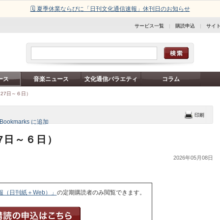
🗓️ 夏季休業ならびに「日刊文化通信速報」休刊日のお知らせ
サービス一覧
|
購読申込
|
サイ
ース
音楽ニュース
文化通信バラエティ
コラム
27日～６日）
7日～６日）
2026年05月08日
報（日刊紙＋Web）」
の定期購読者のみ閲覧できます。