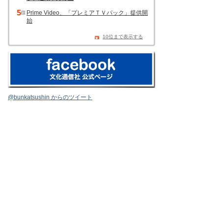
Prime Video、「プレミアＴＶパック」提供開
始
10位まで表示する
@bunkatsushin からのツイート