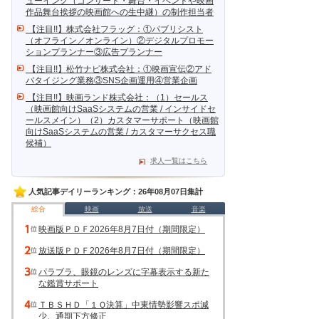
ューイング（コンサート・舞台・イベントや映画
作品舞台挨拶の映画館への生中継）の制作担当者
【注目!!】株式会社フラッグ：①パブリシスト
（オフライン／オンライン）②デジタルプロモー
ションプランナー③広告プランナー
【注目!!】松竹ナビ株式会社：①映画宣伝②アド
バタイジング業務③SNS企画運用④営業企画
【注目!!】映画ランド株式会社：（1）セールス
（映画館向けSaaSシステムの営業 / インサイドセ
ールスメイン）（2）カスタマーサポート（映画館
向けSaaSシステムの営業 / カスタマーサクセス職
候補）
求人一覧はこちら
人気記事デイリーランキング：26年08月07日集計
総合
映画
放送
音楽
映画版ＰＤＦ2026年8月7日付（期間限定）
放送版ＰＤＦ2026年8月7日付（期間限定）
パラブラ、眼鏡のレンズに字幕表示する新た
な鑑賞サポート
ＴＢＳＨＤ「１Ｑ決算」中東情勢影響スポ減
少、通期下方修正