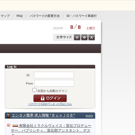
トマップ
|
FAQ
|
パスワードの変更方法
|
ID・パスワード再発行
8
8
2026年
土曜日
ID
Pass
次回から自動ログイン
パスワードを忘れてしまった方はこちら
エンタメ業界 求人情報 “ＢｕｎＪＯＢ”
more
有限会社ミラクルヴォイス：宣伝プロデュー
サー、パブリシティ、宣伝部アシスタント、デス