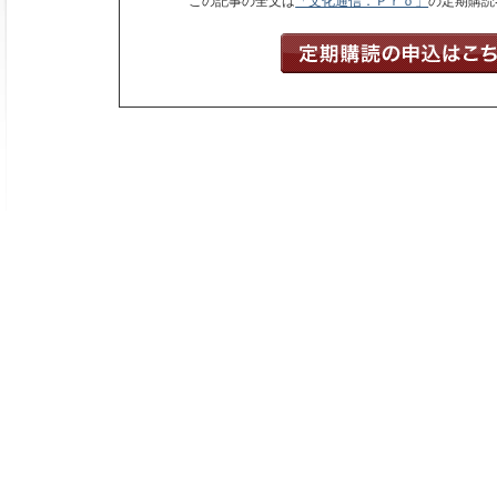
この記事の全文は
「文化通信．Ｐｒｏ」
の定期購読