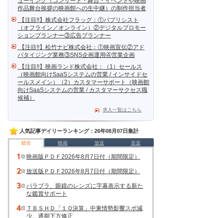
ューイング（コンサート・舞台・イベントや映画
作品舞台挨拶の映画館への生中継）の制作担当者
【注目!!】株式会社フラッグ：①パブリシスト
（オフライン／オンライン）②デジタルプロモー
ションプランナー③広告プランナー
【注目!!】松竹ナビ株式会社：①映画宣伝②アド
バタイジング業務③SNS企画運用④営業企画
【注目!!】映画ランド株式会社：（1）セールス
（映画館向けSaaSシステムの営業 / インサイドセ
ールスメイン）（2）カスタマーサポート（映画館
向けSaaSシステムの営業 / カスタマーサクセス職
候補）
求人一覧はこちら
人気記事デイリーランキング：26年08月07日集計
総合
映画
放送
音楽
映画版ＰＤＦ2026年8月7日付（期間限定）
放送版ＰＤＦ2026年8月7日付（期間限定）
パラブラ、眼鏡のレンズに字幕表示する新た
な鑑賞サポート
ＴＢＳＨＤ「１Ｑ決算」中東情勢影響スポ減
少、通期下方修正