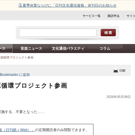
🗓️ 夏季休業ならびに「日刊文化通信速報」休刊日のお知らせ
サービス一覧
|
購読申込
|
サイ
ース
音楽ニュース
文化通信バラエティ
コラム
資源循環プロジェクト参画
源循環プロジェクト参画
2026年05月08日
が実施する、不要となった……
報（日刊紙＋Web）」
の定期購読者のみ閲覧できます。