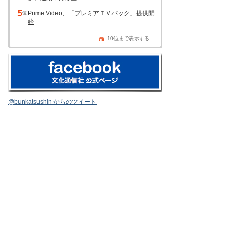
Prime Video、「プレミアＴＶパック」提供開
始
10位まで表示する
@bunkatsushin からのツイート