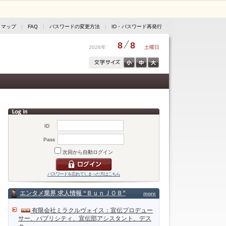
トマップ
|
FAQ
|
パスワードの変更方法
|
ID・パスワード再発行
8
8
2026年
土曜日
ID
Pass
次回から自動ログイン
パスワードを忘れてしまった方はこちら
エンタメ業界 求人情報 “ＢｕｎＪＯＢ”
more
有限会社ミラクルヴォイス：宣伝プロデュー
サー、パブリシティ、宣伝部アシスタント、デス