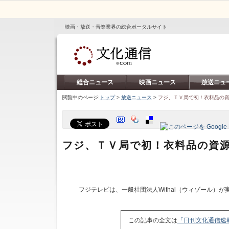
映画・放送・音楽業界の総合ポータルサイト
総合ニュース
映画ニュース
放送ニュ
閲覧中のページ:
トップ
>
放送ニュース
>
フジ、ＴＶ局で初！衣料品の
フジ、ＴＶ局で初！衣料品の資
フジテレビは、一般社団法人Withal（ウィゾール）
この記事の全文は
「日刊文化通信速