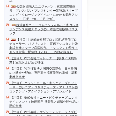
ク
公益財団法人ユニジャパン：東京国際映画
祭 プレスパス・プレスセンター業務及びオープ
ニング・クロージングイベントにかかる業務アシ
スタント【9月中旬～11月中旬】
株式会社ニュージャパンフィルム：①コレス
ポンデンス業務スタッフ②日本語吹替版制作スタ
ッフ
【注目!!】株式会社彩プロ：①配給宣伝プロ
デューサー、パブリシスト、宣伝アシスタント②
劇場営業スタッフ③国際部、アシスタント④ライ
センス営業（配信権（VOD）、TV権の販売）
【注目!!】株式会社ヴィレッヂ：【映像／演劇事
業】宣伝および宣伝補佐
【注目!!】独立行政法人国際交流基金：日本映画
の上映会や配信、専門家交流事業等の準備・調整
業務担当者
【注目!!】クランチロール：①シニア・プロデュ
ーサー②シニア・ロヤリティーズ・アナリスト③
コンテンツ・アクイジション・アソシエイト
【注目!!】株式会社ソニー・ピクチャーズ エンタ
テインメント：映画部門 営業部／劇場公開作品の
配給営業
【注目!!】株式会社アマゾンラテルナ：ライブビ