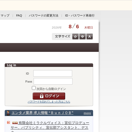
トマップ
|
FAQ
|
パスワードの変更方法
|
ID・パスワード再発行
8
6
2026年
木曜日
ID
Pass
次回から自動ログイン
パスワードを忘れてしまった方はこちら
エンタメ業界 求人情報 “ＢｕｎＪＯＢ”
more
有限会社ミラクルヴォイス：宣伝プロデュー
サー、パブリシティ、宣伝部アシスタント、デス