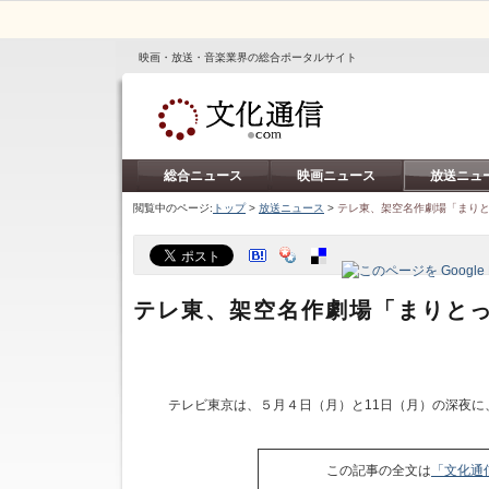
映画・放送・音楽業界の総合ポータルサイト
総合ニュース
映画ニュース
放送ニュ
閲覧中のページ:
トップ
>
放送ニュース
>
テレ東、架空名作劇場「まり
テレ東、架空名作劇場「まりと
テレビ東京は、５月４日（月）と11日（月）の深夜に
この記事の全文は
「文化通