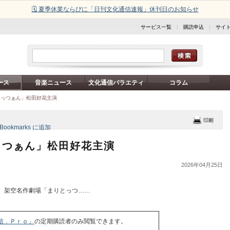
🗓️ 夏季休業ならびに「日刊文化通信速報」休刊日のお知らせ
サービス一覧
|
購読申込
|
サイ
ース
音楽ニュース
文化通信バラエティ
コラム
とっつぁん」松田好花主演
っつぁん」松田好花主演
2026年04月25日
、架空名作劇場「まりとっつ……
信．Ｐｒｏ」
の定期購読者のみ閲覧できます。