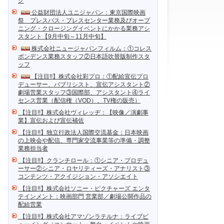
ク
公益財団法人ユニジャパン：東京国際映画
祭 プレスパス・プレスセンター業務及びオープ
ニング・クロージングイベントにかかる業務アシ
スタント【9月中旬～11月中旬】
株式会社ニュージャパンフィルム：①コレス
ポンデンス業務スタッフ②日本語吹替版制作スタ
ッフ
【注目!!】株式会社彩プロ：①配給宣伝プロ
デューサー、パブリシスト、宣伝アシスタント②
劇場営業スタッフ③国際部、アシスタント④ライ
センス営業（配信権（VOD）、TV権の販売）
【注目!!】株式会社ヴィレッヂ：【映像／演劇事
業】宣伝および宣伝補佐
【注目!!】独立行政法人国際交流基金：日本映画
の上映会や配信、専門家交流事業等の準備・調整
業務担当者
【注目!!】クランチロール：①シニア・プロデュ
ーサー②シニア・ロヤリティーズ・アナリスト③
コンテンツ・アクイジション・アソシエイト
【注目!!】株式会社ソニー・ピクチャーズ エンタ
テインメント：映画部門 営業部／劇場公開作品の
配給営業
【注目!!】株式会社アマゾンラテルナ：ライブビ