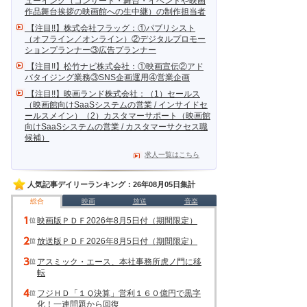
ューイング（コンサート・舞台・イベントや映画
作品舞台挨拶の映画館への生中継）の制作担当者
【注目!!】株式会社フラッグ：①パブリシスト
（オフライン／オンライン）②デジタルプロモー
ションプランナー③広告プランナー
【注目!!】松竹ナビ株式会社：①映画宣伝②アド
バタイジング業務③SNS企画運用④営業企画
【注目!!】映画ランド株式会社：（1）セールス
（映画館向けSaaSシステムの営業 / インサイドセ
ールスメイン）（2）カスタマーサポート（映画館
向けSaaSシステムの営業 / カスタマーサクセス職
候補）
求人一覧はこちら
人気記事デイリーランキング：26年08月05日集計
総合
映画
放送
音楽
映画版ＰＤＦ2026年8月5日付（期間限定）
放送版ＰＤＦ2026年8月5日付（期間限定）
アスミック・エース、本社事務所虎ノ門に移
転
フジＨＤ「１Ｑ決算」営利１６０億円で黒字
化！一連問題から回復