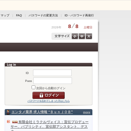
トマップ
|
FAQ
|
パスワードの変更方法
|
ID・パスワード再発行
8
8
2026年
土曜日
ID
Pass
次回から自動ログイン
パスワードを忘れてしまった方はこちら
エンタメ業界 求人情報 “ＢｕｎＪＯＢ”
more
有限会社ミラクルヴォイス：宣伝プロデュー
サー、パブリシティ、宣伝部アシスタント、デス