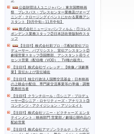
ク
公益財団法人ユニジャパン：東京国際映画
祭 プレスパス・プレスセンター業務及びオープ
ニング・クロージングイベントにかかる業務アシ
スタント【9月中旬～11月中旬】
株式会社ニュージャパンフィルム：①コレス
ポンデンス業務スタッフ②日本語吹替版制作スタ
ッフ
【注目!!】株式会社彩プロ：①配給宣伝プロ
デューサー、パブリシスト、宣伝アシスタント②
劇場営業スタッフ③国際部、アシスタント④ライ
センス営業（配信権（VOD）、TV権の販売）
【注目!!】株式会社ヴィレッヂ：【映像／演劇事
業】宣伝および宣伝補佐
【注目!!】独立行政法人国際交流基金：日本映画
の上映会や配信、専門家交流事業等の準備・調整
業務担当者
【注目!!】クランチロール：①シニア・プロデュ
ーサー②シニア・ロヤリティーズ・アナリスト③
コンテンツ・アクイジション・アソシエイト
【注目!!】株式会社ソニー・ピクチャーズ エンタ
テインメント：映画部門 営業部／劇場公開作品の
配給営業
【注目!!】株式会社アマゾンラテルナ：ライブビ