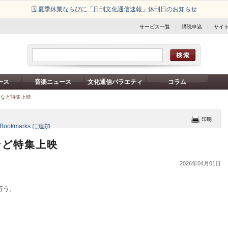
🗓️ 夏季休業ならびに「日刊文化通信速報」休刊日のお知らせ
サービス一覧
|
購読申込
|
サイ
ース
音楽ニュース
文化通信バラエティ
コラム
篇など特集上映
など特集上映
2026年04月01日
行う。