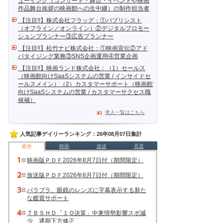
ューイング（コンサート・舞台・イベントや映画
作品舞台挨拶の映画館への生中継）の制作担当者
【注目!!】株式会社フラッグ：①パブリシスト
（オフライン／オンライン）②デジタルプロモー
ションプランナー③広告プランナー
【注目!!】松竹ナビ株式会社：①映画宣伝②アド
バタイジング業務③SNS企画運用④営業企画
【注目!!】映画ランド株式会社：（1）セールス
（映画館向けSaaSシステムの営業 / インサイドセ
ールスメイン）（2）カスタマーサポート（映画館
向けSaaSシステムの営業 / カスタマーサクセス職
候補）
求人一覧はこちら
人気記事デイリーランキング：26年08月07日集計
総合
映画
放送
音楽
映画版ＰＤＦ2026年8月7日付（期間限定）
放送版ＰＤＦ2026年8月7日付（期間限定）
パラブラ、眼鏡のレンズに字幕表示する新た
な鑑賞サポート
ＴＢＳＨＤ「１Ｑ決算」中東情勢影響スポ減
少、通期下方修正