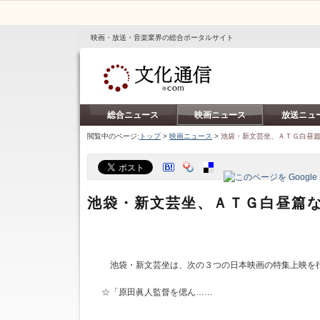
映画・放送・音楽業界の総合ポータルサイト
総合ニュース
映画ニュース
放送ニュ
閲覧中のページ:
トップ
>
映画ニュース
>
池袋・新文芸坐、ＡＴＧ白昼
池袋・新文芸坐、ＡＴＧ白昼篇
池袋・新文芸坐は、次の３つの日本映画の特集上映を
☆「原田眞人監督を偲ん……