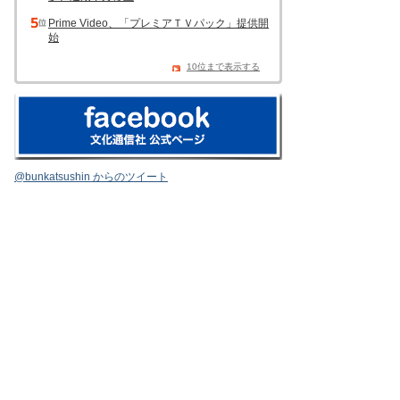
Prime Video、「プレミアＴＶパック」提供開
始
10位まで表示する
@bunkatsushin からのツイート