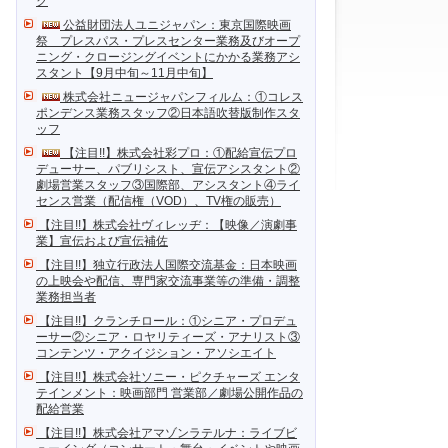
ク
公益財団法人ユニジャパン：東京国際映画
祭 プレスパス・プレスセンター業務及びオープ
ニング・クロージングイベントにかかる業務アシ
スタント【9月中旬～11月中旬】
株式会社ニュージャパンフィルム：①コレス
ポンデンス業務スタッフ②日本語吹替版制作スタ
ッフ
【注目!!】株式会社彩プロ：①配給宣伝プロ
デューサー、パブリシスト、宣伝アシスタント②
劇場営業スタッフ③国際部、アシスタント④ライ
センス営業（配信権（VOD）、TV権の販売）
【注目!!】株式会社ヴィレッヂ：【映像／演劇事
業】宣伝および宣伝補佐
【注目!!】独立行政法人国際交流基金：日本映画
の上映会や配信、専門家交流事業等の準備・調整
業務担当者
【注目!!】クランチロール：①シニア・プロデュ
ーサー②シニア・ロヤリティーズ・アナリスト③
コンテンツ・アクイジション・アソシエイト
【注目!!】株式会社ソニー・ピクチャーズ エンタ
テインメント：映画部門 営業部／劇場公開作品の
配給営業
【注目!!】株式会社アマゾンラテルナ：ライブビ