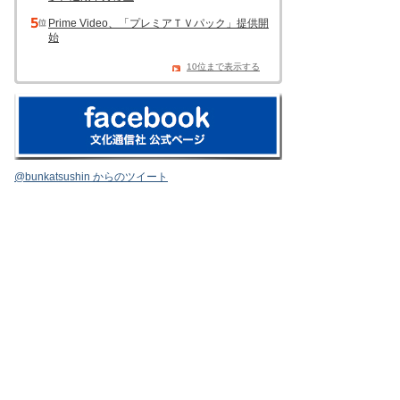
Prime Video、「プレミアＴＶパック」提供開
始
10位まで表示する
@bunkatsushin からのツイート