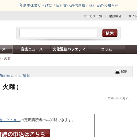
🗓️ 夏季休業ならびに「日刊文化通信速報」休刊日のお知らせ
サービス一覧
|
購読申込
|
サイ
ース
音楽ニュース
文化通信バラエティ
コラム
日・火曜）
・火曜）
2010年03月25日
信．Ｐｒｏ」
の定期購読者のみ閲覧できます。