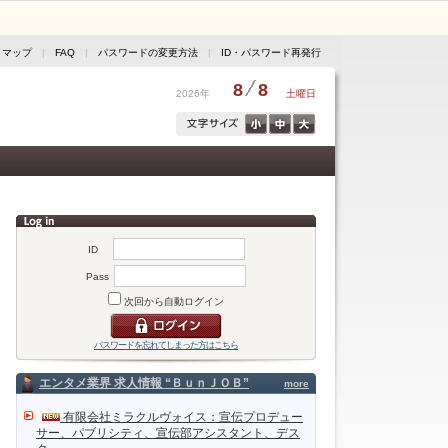
トマップ
|
FAQ
|
パスワードの変更方法
|
ID・パスワード再発行
8
8
2026年
土曜日
ID
Pass
次回から自動ログイン
パスワードを忘れてしまった方はこちら
エンタメ業界 求人情報 “ＢｕｎＪＯＢ”
more
有限会社ミラクルヴォイス：宣伝プロデュー
サー、パブリシティ、宣伝部アシスタント、デス