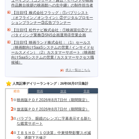
ューイング（コンサート・舞台・イベントや映画
作品舞台挨拶の映画館への生中継）の制作担当者
【注目!!】株式会社フラッグ：①パブリシスト
（オフライン／オンライン）②デジタルプロモー
ションプランナー③広告プランナー
【注目!!】松竹ナビ株式会社：①映画宣伝②アド
バタイジング業務③SNS企画運用④営業企画
【注目!!】映画ランド株式会社：（1）セールス
（映画館向けSaaSシステムの営業 / インサイドセ
ールスメイン）（2）カスタマーサポート（映画館
向けSaaSシステムの営業 / カスタマーサクセス職
候補）
求人一覧はこちら
人気記事デイリーランキング：26年08月07日集計
総合
映画
放送
音楽
映画版ＰＤＦ2026年8月7日付（期間限定）
放送版ＰＤＦ2026年8月7日付（期間限定）
パラブラ、眼鏡のレンズに字幕表示する新た
な鑑賞サポート
ＴＢＳＨＤ「１Ｑ決算」中東情勢影響スポ減
少、通期下方修正