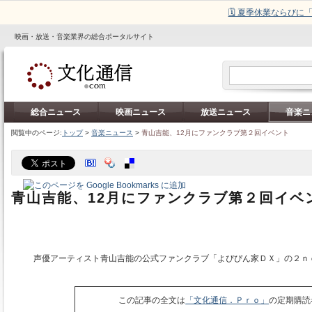
🗓️ 夏季休業ならび
映画・放送・音楽業界の総合ポータルサイト
総合ニュース
映画ニュース
放送ニュース
音楽ニ
閲覧中のページ:
トップ
>
音楽ニュース
>
青山吉能、12月にファンクラブ第２回イベント
青山吉能、12月にファンクラブ第２回イベ
声優アーティスト青山吉能の公式ファンクラブ「よぴぴん家ＤＸ」の２ｎ
この記事の全文は
「文化通信．Ｐｒｏ」
の定期購読