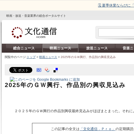
🗓️ 夏季休業ならび
映画・放送・音楽業界の総合ポータルサイト
総合ニュース
映画ニュース
放送ニュース
音楽ニ
閲覧中のページ:
トップ
>
映画ニュース
>
2025年のＧＷ興行、作品別の興収見込み
2025年のＧＷ興行、作品別の興収見込み
２０２５年のＧＷ興行の作品別興収最終見込みがほぼまとまった。それに
この記事の全文は
「文化通信．Ｐｒｏ」
の定期購読