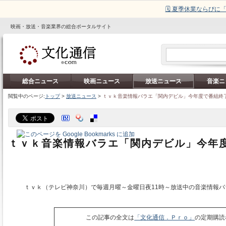
🗓️ 夏季休業ならび
映画・放送・音楽業界の総合ポータルサイト
総合ニュース
映画ニュース
放送ニュース
音楽ニ
閲覧中のページ:
トップ
>
放送ニュース
>
ｔｖｋ音楽情報バラエ「関内デビル」今年度で番組終
ｔｖｋ音楽情報バラエ「関内デビル」今年
ｔｖｋ（テレビ神奈川）で毎週月曜～金曜日夜11時～放送中の音楽情報バ
この記事の全文は
「文化通信．Ｐｒｏ」
の定期購読