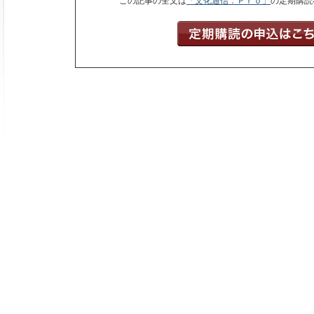
この記事の全文は
「文化通信．Ｐｒｏ」
の定期購読