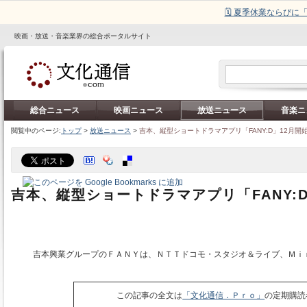
🗓️ 夏季休業ならび
映画・放送・音楽業界の総合ポータルサイト
総合ニュース
映画ニュース
放送ニュース
音楽ニ
閲覧中のページ:
トップ
>
放送ニュース
>
吉本、縦型ショートドラマアプリ「FANY:D」12月開
吉本、縦型ショートドラマアプリ「FANY:D
吉本興業グループのＦＡＮＹは、ＮＴＴドコモ・スタジオ＆ライブ、Ｍｉ
この記事の全文は
「文化通信．Ｐｒｏ」
の定期購読