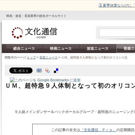
🗓️ 夏季休業ならび
映画・放送・音楽業界の総合ポータルサイト
総合ニュース
映画ニュース
放送ニュース
音楽ニ
閲覧中のページ:
トップ
>
音楽ニュース
>
ＵＭ、超特急９人体制となって初のオリコン１位
ＵＭ、超特急９人体制となって初のオリコ
９人組メインダンサー＆バックボーカルグループ・超特急のニューシング
この記事の全文は
「文化通信．Ｐｒｏ」
の定期購読