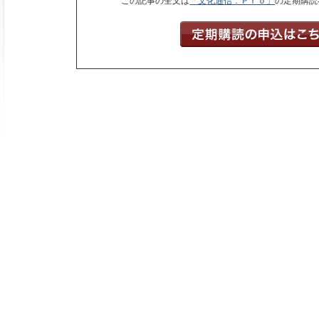
この記事の全文は
「文化通信．Ｐｒｏ」
の定期購読