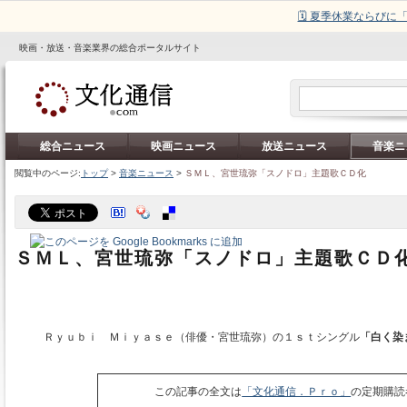
🗓️ 夏季休業ならび
映画・放送・音楽業界の総合ポータルサイト
総合ニュース
映画ニュース
放送ニュース
音楽ニ
閲覧中のページ:
トップ
>
音楽ニュース
>
ＳＭＬ、宮世琉弥「スノドロ」主題歌ＣＤ化
ＳＭＬ、宮世琉弥「スノドロ」主題歌ＣＤ
Ｒｙｕｂｉ Ｍｉｙａｓｅ（俳優・宮世琉弥）の１ｓｔシングル
「白く染
この記事の全文は
「文化通信．Ｐｒｏ」
の定期購読