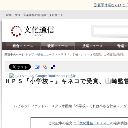
🗓️ 夏季休業ならび
映画・放送・音楽業界の総合ポータルサイト
総合ニュース
映画ニュース
放送ニュース
音楽ニ
閲覧中のページ:
トップ
>
映画ニュース
>
ＨＰＳ『小学校～』キネコで受賞、山崎監督が登壇
ＨＰＳ『小学校～』キネコで受賞、山崎監
ハピネットファントム・スタジオ配給『小学校～それは小さな社会～』が
この記事の全文は
「文化通信．Ｐｒｏ」
の定期購読