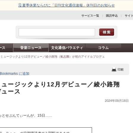
🗓️ 夏季休業ならびに「日刊文化通信速報」休刊日のお知らせ
サービス一覧
|
購読申込
|
サイ
ース
音楽ニュース
文化通信バラエティ
コラム
ミュージックより12月デビュー／綾小路翔（氣志團）が初のアイドルプロデュ
ュージックより12月デビュー／綾小路翔
デュース
2024年09月18日
とせぶんてぃーんが、15日……