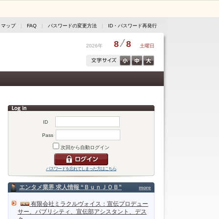
トマップ
|
FAQ
|
パスワードの変更方法
|
ID・パスワード再発行
8
8
2026年
土曜日
ID
Pass
次回から自動ログイン
パスワードを忘れてしまった方はこちら
エンタメ業界 求人情報 “ＢｕｎＪＯＢ”
more
有限会社ミラクルヴォイス：宣伝プロデュー
サー、パブリシティ、宣伝部アシスタント、デス