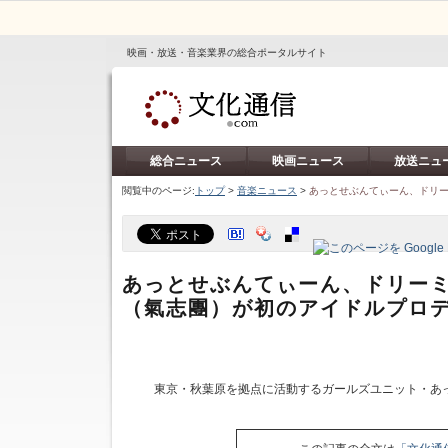
映画・放送・音楽業界の総合ポータルサイト
総合ニュース
映画ニュース
放送ニュ
閲覧中のページ:
トップ
>
音楽ニュース
>
あっとせぶんてぃーん、ドリー
あっとせぶんてぃーん、ドリーミ
（氣志團）が初のアイドルプロ
東京・秋葉原を拠点に活動するガールズユニット・あっ