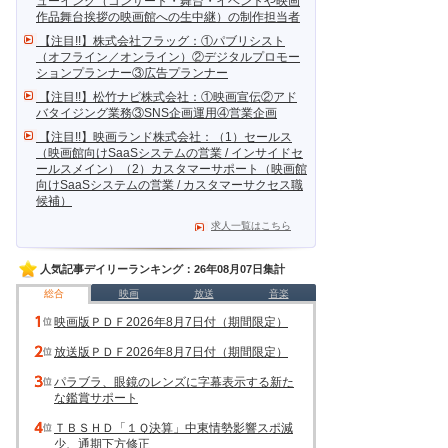
ューイング（コンサート・舞台・イベントや映画
作品舞台挨拶の映画館への生中継）の制作担当者
【注目!!】株式会社フラッグ：①パブリシスト
（オフライン／オンライン）②デジタルプロモー
ションプランナー③広告プランナー
【注目!!】松竹ナビ株式会社：①映画宣伝②アド
バタイジング業務③SNS企画運用④営業企画
【注目!!】映画ランド株式会社：（1）セールス
（映画館向けSaaSシステムの営業 / インサイドセ
ールスメイン）（2）カスタマーサポート（映画館
向けSaaSシステムの営業 / カスタマーサクセス職
候補）
求人一覧はこちら
人気記事デイリーランキング：26年08月07日集計
総合
映画
放送
音楽
映画版ＰＤＦ2026年8月7日付（期間限定）
放送版ＰＤＦ2026年8月7日付（期間限定）
パラブラ、眼鏡のレンズに字幕表示する新た
な鑑賞サポート
ＴＢＳＨＤ「１Ｑ決算」中東情勢影響スポ減
少、通期下方修正