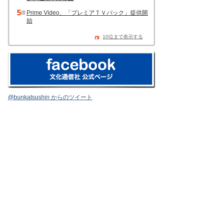
Prime Video、「プレミアＴＶパック」提供開
始
10位まで表示する
@bunkatsushin からのツイート