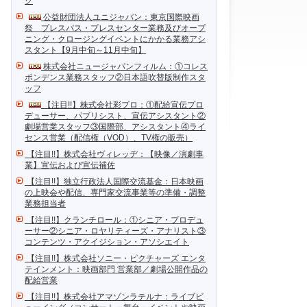
ク
公益財団法人ユニジャパン：東京国際映画
祭 プレスパス・プレスセンター業務及びオープ
ニング・クロージングイベントにかかる業務アシ
スタント【9月中旬～11月中旬】
株式会社ニュージャパンフィルム：①コレス
ポンデンス業務スタッフ②日本語吹替版制作スタ
ッフ
【注目!!】株式会社彩プロ：①配給宣伝プロ
デューサー、パブリシスト、宣伝アシスタント②
劇場営業スタッフ③国際部、アシスタント④ライ
センス営業（配信権（VOD）、TV権の販売）
【注目!!】株式会社ヴィレッヂ：【映像／演劇事
業】宣伝および宣伝補佐
【注目!!】独立行政法人国際交流基金：日本映画
の上映会や配信、専門家交流事業等の準備・調整
業務担当者
【注目!!】クランチロール：①シニア・プロデュ
ーサー②シニア・ロヤリティーズ・アナリスト③
コンテンツ・アクイジション・アソシエイト
【注目!!】株式会社ソニー・ピクチャーズ エンタ
テインメント：映画部門 営業部／劇場公開作品の
配給営業
【注目!!】株式会社アマゾンラテルナ：ライブビ