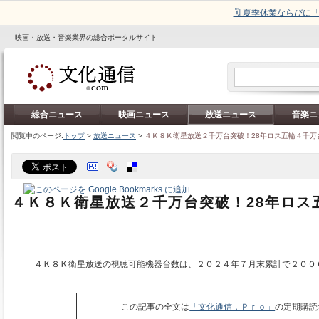
🗓️ 夏季休業ならび
映画・放送・音楽業界の総合ポータルサイト
総合ニュース
映画ニュース
放送ニュース
音楽ニ
閲覧中のページ:
トップ
>
放送ニュース
>
４Ｋ８Ｋ衛星放送２千万台突破！28年ロス五輪４千万
４Ｋ８Ｋ衛星放送２千万台突破！28年ロス
４Ｋ８Ｋ衛星放送の視聴可能機器台数は、２０２４年７月末累計で２００
この記事の全文は
「文化通信．Ｐｒｏ」
の定期購読