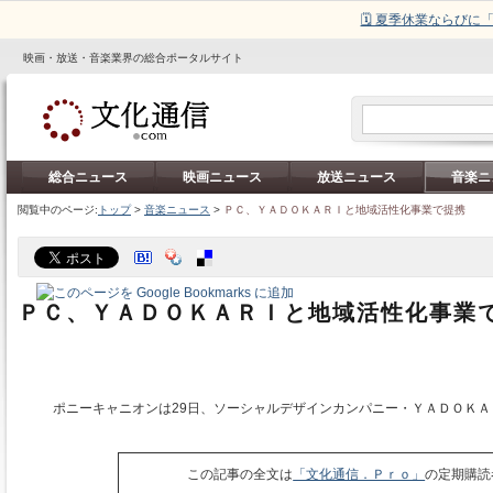
🗓️ 夏季休業ならび
映画・放送・音楽業界の総合ポータルサイト
総合ニュース
映画ニュース
放送ニュース
音楽ニ
閲覧中のページ:
トップ
>
音楽ニュース
>
ＰＣ、ＹＡＤＯＫＡＲＩと地域活性化事業で提携
ＰＣ、ＹＡＤＯＫＡＲＩと地域活性化事業
ポニーキャニオンは29日、ソーシャルデザインカンパニー・ＹＡＤＯＫＡ
この記事の全文は
「文化通信．Ｐｒｏ」
の定期購読