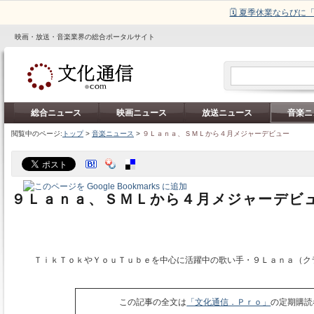
🗓️ 夏季休業ならび
映画・放送・音楽業界の総合ポータルサイト
総合ニュース
映画ニュース
放送ニュース
音楽ニ
閲覧中のページ:
トップ
>
音楽ニュース
>
９Ｌａｎａ、ＳＭＬから４月メジャーデビュー
９Ｌａｎａ、ＳＭＬから４月メジャーデビ
ＴｉｋＴｏｋやＹｏｕＴｕｂｅを中心に活躍中の歌い手・９Ｌａｎａ（ク
この記事の全文は
「文化通信．Ｐｒｏ」
の定期購読