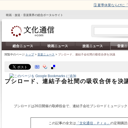
🗓️ 夏季休業ならび
映画・放送・音楽業界の総合ポータルサイト
総合ニュース
映画ニュース
放送ニュース
音楽ニ
閲覧中のページ:
トップ
>
音楽ニュース
>
ブシロード、連結子会社間の吸収合併を決議
ブシロード、連結子会社間の吸収合併を決
ブシロードは26日開催の取締役会で、連結子会社ブシロードミュージック
この記事の全文は
「文化通信．Ｐｒｏ」
の定期購読