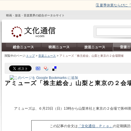
🗓️ 夏季休業ならび
映画・放送・音楽業界の総合ポータルサイト
総合ニュース
映画ニュース
放送ニュース
音楽ニ
閲覧中のページ:
トップ
>
音楽ニュース
>
アミューズ「株主総会」山梨と東京の２会場開催
アミューズ「株主総会」山梨と東京の２会
アミューズは、６月23日（日）13時から山梨本社と東京の２会場で第46
この記事の全文は
「文化通信．Ｐｒｏ」
の定期購読