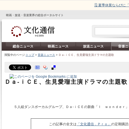
🗓️ 夏季休業ならび
映画・放送・音楽業界の総合ポータルサイト
総合ニュース
映画ニュース
放送ニュース
音楽ニ
閲覧中のページ:
トップ
>
音楽ニュース
>
Ｄａ‐ｉＣＥ、生見愛瑠主演ドラマの主題歌
Ｄａ‐ｉＣＥ、生見愛瑠主演ドラマの主題歌
５人組ダンスボーカルグループ、Ｄａ‐ｉＣＥの新曲「Ｉ ｗｏｎｄｅｒ」
この記事の全文は
「文化通信．Ｐｒｏ」
の定期購読